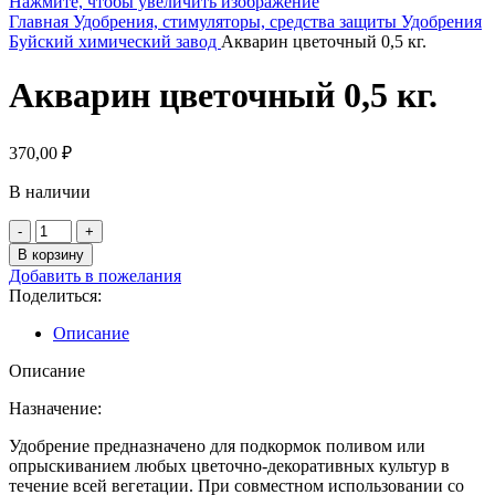
Нажмите, чтобы увеличить изображение
Главная
Удобрения, стимуляторы, средства защиты
Удобрения
Буйский химический завод
Акварин цветочный 0,5 кг.
Акварин цветочный 0,5 кг.
370,00
₽
В наличии
Количество
товара
В корзину
Акварин
Добавить в пожелания
цветочный
Поделиться:
0,5
кг.
Описание
Описание
Назначение:
Удобрение предназначено для подкормок поливом или
опрыскиванием любых цветочно-декоративных культур в
течение всей вегетации. При совместном использовании со