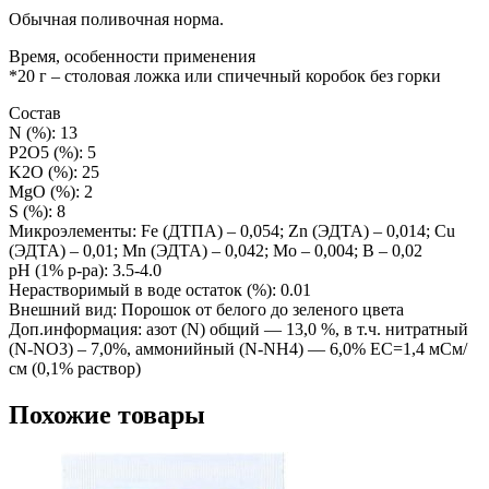
Обычная поливочная норма.
Время, особенности применения
*20 г – столовая ложка или спичечный коробок без горки
Состав
N (%): 13
P2O5 (%): 5
K2O (%): 25
MgO (%): 2
S (%): 8
Микроэлементы: Fe (ДТПА) – 0,054; Zn (ЭДТА) – 0,014; Cu
(ЭДТА) – 0,01; Mn (ЭДТА) – 0,042; Mo – 0,004; B – 0,02
pH (1% p-pa): 3.5-4.0
Нерастворимый в воде остаток (%): 0.01
Внешний вид: Порошок от белого до зеленого цвета
Доп.информация: азот (N) общий — 13,0 %, в т.ч. нитратный
(N-NО3) – 7,0%, аммонийный (N-NH4) — 6,0% ЕС=1,4 мСм/
см (0,1% раствор)
Похожие товары