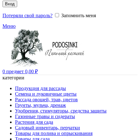
Вход
Потеряли свой пароль?
Запомнить меня
Меню
0
предмет
0,00
₽
категории
Продукция для рассады
Семена и луковичные цветы
Рассада овощей, трав, цветов
Грунты, мульча, дренаж
Удобрения, стимуляторы, средства защиты
Газонные травы и сидераты
Растения для сада
Садовый инвентарь, перчатки
Товары для полива и опрыскивания
Товары для сада