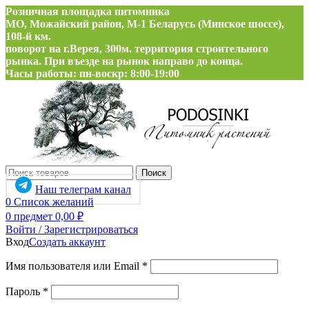
Розничная площадка питомника
МО, Можайский район, М-1 Беларусь (Минское шоссе),
108-й км.
поворот на г.Верея, 300м. территория строительного
рынка. При въезде на рынок направо до конца.
Часы работы: пн-воскр: 8:00-19:00
Поиск
Наш телеграм канал
0
Список желаний
0
предмет
0,00
₽
Войти / Зарегистрироваться
Вход
Создать аккаунт
Обязательно
Имя пользователя или Email
*
Обязательно
Пароль
*