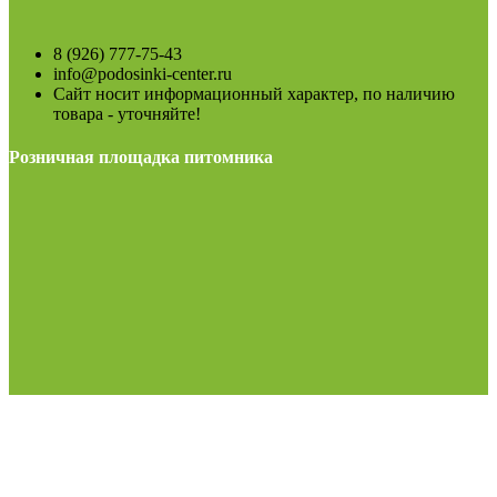
8 (926) 777-75-43
info@podosinki-center.ru
Сайт носит информационный характер, по наличию
товара - уточняйте!
Розничная площадка питомника
МО, Можайский район, М-1 Беларусь, 108-й км.,
поворот на г.Верея, 300м. территория строительного
рынка. При въезде на рынок направо до конца.
пн-воскр: 8.00-19.00