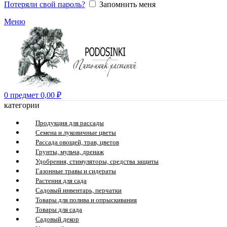
Потеряли свой пароль?
Запомнить меня
Меню
0
предмет
0,00
₽
категории
Продукция для рассады
Семена и луковичные цветы
Рассада овощей, трав, цветов
Грунты, мульча, дренаж
Удобрения, стимуляторы, средства защиты
Газонные травы и сидераты
Растения для сада
Садовый инвентарь, перчатки
Товары для полива и опрыскивания
Товары для сада
Садовый декор