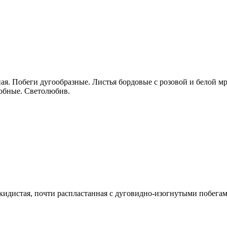
ая. Побеги дугообразные. Листья бордовые с розовой и белой м
добные. Светолюбив.
скидистая, почти распластанная с дуговидно-изогнутыми побег