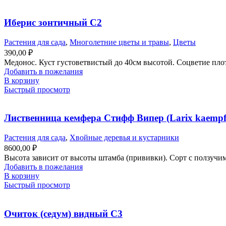
Иберис зонтичный С2
Растения для сада
,
Многолетние цветы и травы
,
Цветы
390,00
₽
Медонос. Куст густоветвистый до 40см высотой. Соцветие плот
Добавить в пожелания
В корзину
Быстрый просмотр
Лиственница кемфера Стифф Випер (Larix kaempfer
Растения для сада
,
Хвойные деревья и кустарники
8600,00
₽
Высота зависит от высоты штамба (прививки). Сорт с ползучим
Добавить в пожелания
В корзину
Быстрый просмотр
Очиток (седум) видный С3