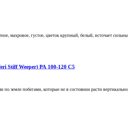
ное, махровое, густое, цветок крупный, белый, источает сильны
i Stiff Weeper) РА 100-120 С5
и по земле побегами, которые не в состоянии расти вертикальн