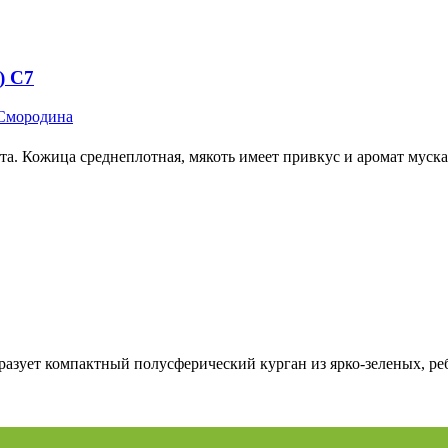
) С7
Смородина
ета. Кожица среднеплотная, мякоть имеет привкус и аромат муск
разует компактный полусферический курган из ярко-зеленых, ре