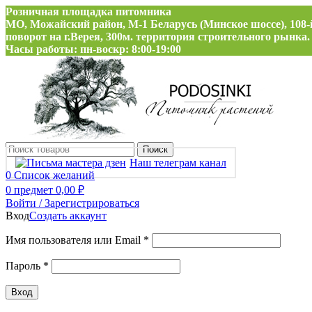
Розничная площадка питомника
МО, Можайский район, М-1 Беларусь (Минское шоссе), 108-
поворот на г.Верея, 300м. территория строительного рынка.
Часы работы: пн-воскр: 8:00-19:00
Поиск
Наш телеграм канал
0
Список желаний
0
предмет
0,00
₽
Войти / Зарегистрироваться
Вход
Создать аккаунт
Обязательно
Имя пользователя или Email
*
Обязательно
Пароль
*
Вход