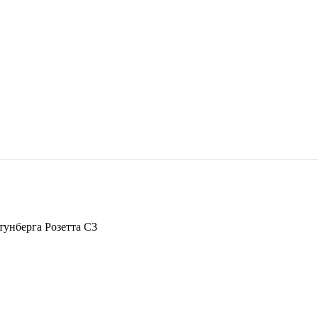
тунберга Розетта С3