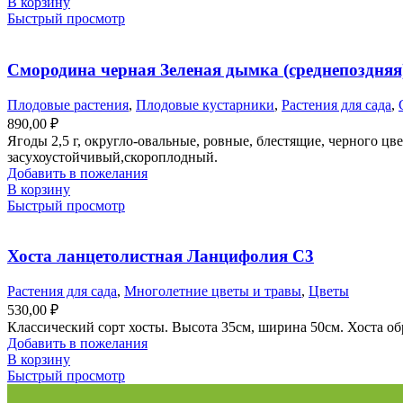
В корзину
Быстрый просмотр
Смородина черная Зеленая дымка (среднепоздняя
Плодовые растения
,
Плодовые кустарники
,
Растения для сада
,
890,00
₽
Ягоды 2,5 г, округло-овальные, ровные, блестящие, черного цв
засухоустойчивый,скороплодный.
Добавить в пожелания
В корзину
Быстрый просмотр
Хоста ланцетолистная Ланцифолия С3
Растения для сада
,
Многолетние цветы и травы
,
Цветы
530,00
₽
Классический сорт хосты. Высота 35см, ширина 50см. Хоста об
Добавить в пожелания
В корзину
Быстрый просмотр