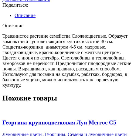
Поделиться:
Описание
Описание
Травянистое растение семейства Сложноцветные. Образует
компактный густоветвящийся кустик высотой 30 см.
Соцветия-корзинки, диаметром 4-5 см, махровые,
гвоздиковидные, красно-коричневые с желтым центром.
Цветет с июня по сентябрь. Светолюбивы и теплолюбивы,
заморозков не переносят. Предпочитают плодородные легкие
почвы. Выращивают, как правило, рассадным способом.
Используют для посадки на клумбах, рабатках, бордюрах, в
балконные ящики, можно использовать как горшечную
культуру.
Похожие товары
Георгина крупноцветковая Луи Меггос С5
Луковичные цветы
,
Георгины
,
Семена и луковичные цветы