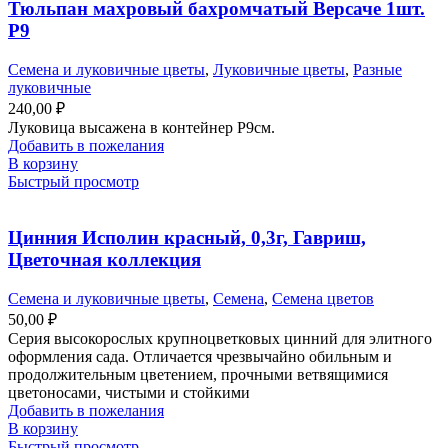
Тюльпан махровый бахромчатый Версаче 1шт.
Р9
Семена и луковичные цветы
,
Луковичные цветы
,
Разные
луковичные
240,00
₽
Луковица высажена в контейнер Р9см.
Добавить в пожелания
В корзину
Быстрый просмотр
Цинния Исполин красный, 0,3г, Гавриш,
Цветочная коллекция
Семена и луковичные цветы
,
Семена
,
Семена цветов
50,00
₽
Серия высокорослых крупноцветковых цинний для элитного
оформления сада. Отличается чрезвычайно обильным и
продолжительным цветением, прочными ветвящимися
цветоносами, чистыми и стойкими
Добавить в пожелания
В корзину
Быстрый просмотр