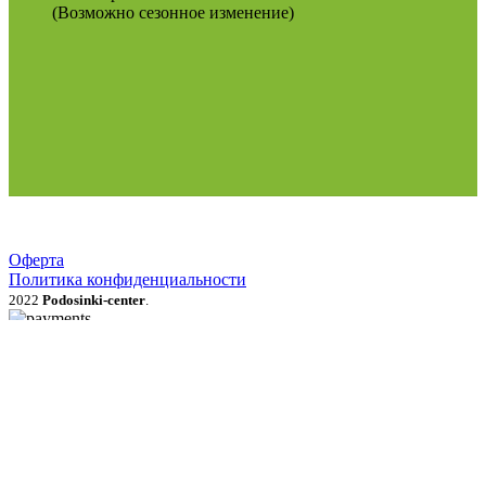
(Возможно сезонное изменение)
Оферта
Политика конфиденциальности
2022
Podosinki-center
.
Поиск
МЕНЮ
Категории
Продукция для рассады
Семена и луковичные цветы
Рассада овощей, трав, цветов