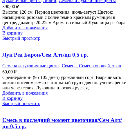
Луковичные цветы
,
Лилии
,
Семена и луковичные цветы
390,00
₽
Высота: 120 см. Период цветения: июль-август Цветок:
насыщенно-розовый с более тёмно-красным румянцем в
центре, диаметр 20-25см Аромат: сильный Луковицы разбора
Добавить в пожелания
В корзину
Быстрый просмотр
Лук Ред Барон/Сем Алт/цп 0,5 гр.
Семена и луковичные цветы
,
Семена
,
Семена овощей, трав
60,00
₽
Среднеранний (95-105 дней) урожайный сорт. Выращивать
можно посевом семян в открытый грунт для получения репки
или через севок. Луковица плоскоокруглая,
Добавить в пожелания
В корзину
Быстрый просмотр
Смесь в последний момент цветочная/Сем Алт/
цп 0,5 гр.