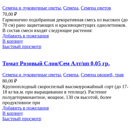
Семена и луковичные цветы
,
Семена
,
Семена цветов
70,00
₽
Гармонично подобранная декоративная смесь из высоких (до
70 см) рано зацветающих и красивоцветущих однолетников.
В состав смеси входят следующие растения:
Добавить в пожелания
В корзину
Быстрый просмотр
Томат Розовый Слон/Сем Алт/цп 0,05 гр.
Семена и луковичные цветы
,
Семена
,
Семена овощей, трав
80,00
₽
Крупноплодный скороспелый высокоурожайный сорт (до 17-
18 кг/кв.м. при выращивании в теплице). Растение
полудетерминантное, мощное, 130 см высотой, более
продуктивное при
Добавить в пожелания
В корзину
Быстрый просмотр