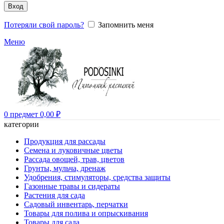
Вход
Потеряли свой пароль?
Запомнить меня
Меню
0
предмет
0,00
₽
категории
Продукция для рассады
Семена и луковичные цветы
Рассада овощей, трав, цветов
Грунты, мульча, дренаж
Удобрения, стимуляторы, средства защиты
Газонные травы и сидераты
Растения для сада
Садовый инвентарь, перчатки
Товары для полива и опрыскивания
Товары для сада