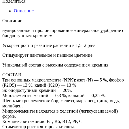
Поделиться:
Удобрение
гранулир.
Описание
пролонгированное
Для
Описание
пионов
и
нулированное и пролонгированное минеральное удобрение с
роз
биодоступным кремнием
с
Ускоряет рост и развитие растений в 1,5 -2 раза
биодоступным
кремнием,
Стимулирует длительное и пышное цветение
ведро
1л.
Уникальный состав с высоким содержанием кремния
СОСТАВ
Три основных макроэлемента (NPK): азот (N) — 5 %, фосфор
(P2O5) — 13 %, калий (K2O) — 13 %
Si: биодоступный кремний — 20%.
Мезоэлементы: магний — 0,3 %, кальций — 0,25 %.
Шесть микроэлементов: бор, железо, марганец, цинк, медь,
молибден.
Микроэлементы находятся в хелатной (легкоусваиваемой)
форме.
Комплекс витаминов: B1, В6, В12, PP, С
Стимулятор роста: янтарная кислота.