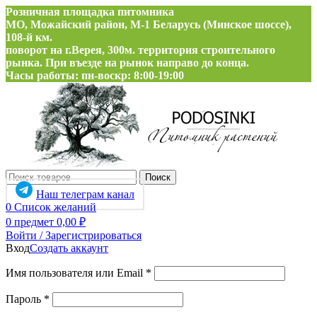
Розничная площадка питомника
МО, Можайский район, М-1 Беларусь (Минское шоссе),
108-й км.
поворот на г.Верея, 300м. территория строительного
рынка. При въезде на рынок направо до конца.
Часы работы: пн-воскр: 8:00-19:00
Поиск
Наш телеграм канал
0
Список желаний
0
предмет
0,00
₽
Войти / Зарегистрироваться
Вход
Создать аккаунт
Обязательно
Имя пользователя или Email
*
Обязательно
Пароль
*