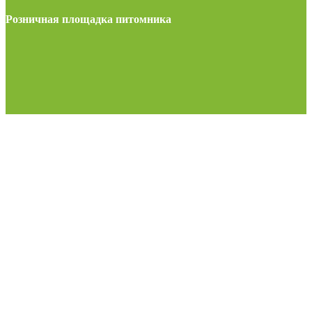
Розничная площадка питомника
МО, Можайский район, М-1 Беларусь, 108-й км.,
поворот на г.Верея, 300м. территория строительного
рынка. При въезде на рынок направо до конца.
пн-воскр: 8.00-19.00
(Возможно сезонное изменение)