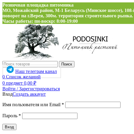
Розничная площадка питомника
МО, Можайский район, М-1 Беларусь (Минское шоссе), 108-
поворот на г.Верея, 300м. территория строительного рынка.
Часы работы: пн-воскр: 8:00-19:00
Поиск
Наш телеграм канал
0
Список желаний
0
предмет
0,00
₽
Войти / Зарегистрироваться
Вход
Создать аккаунт
Обязательно
Имя пользователя или Email
*
Обязательно
Пароль
*
Вход