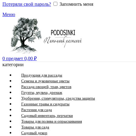
Потеряли свой пароль?
Запомнить меня
Меню
0
предмет
0,00
₽
категории
Продукция для рассады
Семена и луковичные цветы
Рассада овощей, трав, цветов
Грунты, мульча, дренаж
Удобрения, стимуляторы, средства защиты
Газонные травы и сидераты
Растения для сада
Садовый инвентарь, перчатки
Товары для полива и опрыскивания
Товары для сада
Садовый декор