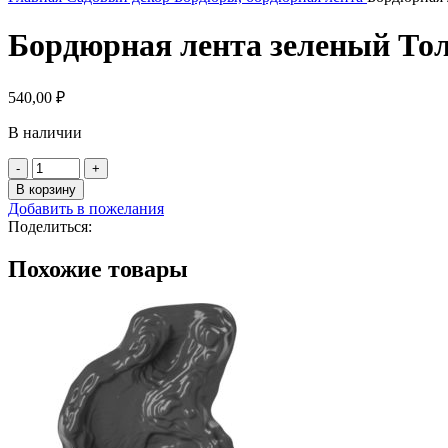
Бордюрная лента зеленый Тол
540,00
₽
В наличии
Количество
товара
В корзину
Бордюрная
Добавить в пожелания
лента
Поделиться:
зеленый
Толщина
Похожие товары
9м*10см
1,2
мм
(прямая)