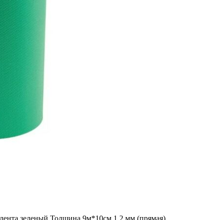
лента зеленый Толщина 9м*10см 1,2 мм (прямая)