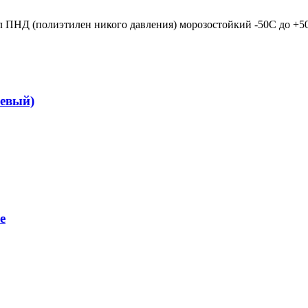
ПНД (полиэтилен никого давления) морозостойкий -50С до +50
невый)
е