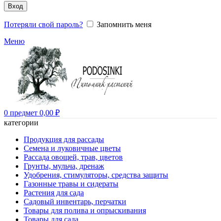
Вход
Потеряли свой пароль?
Запомнить меня
Меню
0
предмет
0,00
₽
категории
Продукция для рассады
Семена и луковичные цветы
Рассада овощей, трав, цветов
Грунты, мульча, дренаж
Удобрения, стимуляторы, средства защиты
Газонные травы и сидераты
Растения для сада
Садовый инвентарь, перчатки
Товары для полива и опрыскивания
Товары для сада