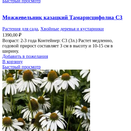
Быстрый просмотр
Можжевельник казацкий Тамарисцифолиа С3
Растения для сада
,
Хвойные деревья и кустарники
1390,00
₽
Возраст: 2-3 года Контейнер: С3 (3л.) Растет медленно,
годовой прирост составляет 3 см в высоту и 10-15 см в
ширину.
Добавить в пожелания
В корзину
Быстрый просмотр