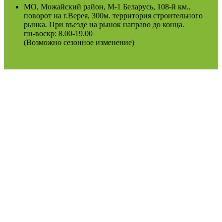
МО, Можайский район, М-1 Беларусь, 108-й км.,
поворот на г.Верея, 300м. территория строительного
рынка. При въезде на рынок направо до конца.
пн-воскр: 8.00-19.00
(Возможно сезонное изменение)
Оферта
Политика конфиденциальности
2022
Podosinki-center
.
Поиск