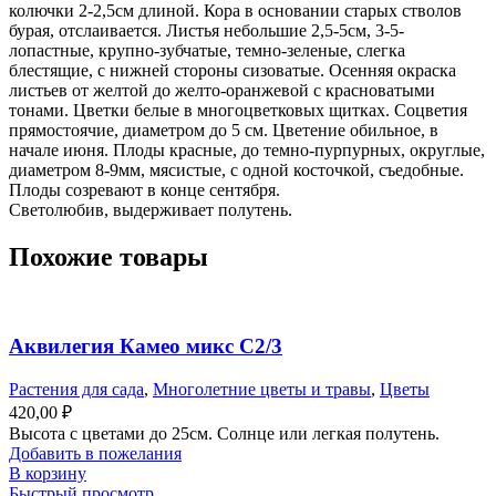
колючки 2-2,5см длиной. Кора в основании старых стволов
бурая, отслаивается. Листья небольшие 2,5-5см, 3-5-
лопастные, крупно-зубчатые, темно-зеленые, слегка
блестящие, с нижней стороны сизоватые. Осенняя окраска
листьев от желтой до желто-оранжевой с красноватыми
тонами. Цветки белые в многоцветковых щитках. Соцветия
прямостоячие, диаметром до 5 см. Цветение обильное, в
начале июня. Плоды красные, до темно-пурпурных, округлые,
диаметром 8-9мм, мясистые, с одной косточкой, съедобные.
Плоды созревают в конце сентября.
Светолюбив, выдерживает полутень.
Похожие товары
Аквилегия Камео микс С2/3
Растения для сада
,
Многолетние цветы и травы
,
Цветы
420,00
₽
Высота с цветами до 25см. Солнце или легкая полутень.
Добавить в пожелания
В корзину
Быстрый просмотр