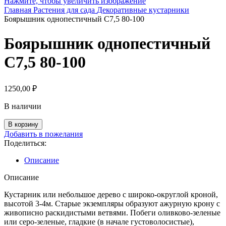
Нажмите, чтобы увеличить изображение
Главная
Растения для сада
Декоративные кустарники
Боярышник однопестичный С7,5 80-100
Боярышник однопестичный
С7,5 80-100
1250,00
₽
В наличии
Количество
В корзину
товара
Добавить в пожелания
Боярышник
Поделиться:
однопестичный
С7,5
Описание
80-
100
Описание
Кустарник или небольшое дерево с широко-округлой кроной,
высотой 3-4м. Старые экземпляры образуют ажурную крону с
живописно раскидистыми ветвями. Побеги оливково-зеленые
или серо-зеленые, гладкие (в начале густоволосистые),