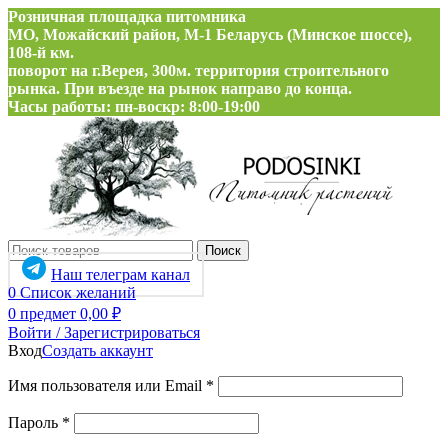
Розничная площадка питомника
МО, Можайский район, М-1 Беларусь (Минское шоссе),
108-й км.
поворот на г.Верея, 300м. территория строительного
рынка. При въезде на рынок направо до конца.
Часы работы: пн-воскр: 8:00-19:00
Поиск
Наш телеграм канал
0
Список желаний
0
предмет
0,00
₽
Войти / Зарегистрироваться
Вход
Создать аккаунт
Обязательно
Имя пользователя или Email
*
Обязательно
Пароль
*