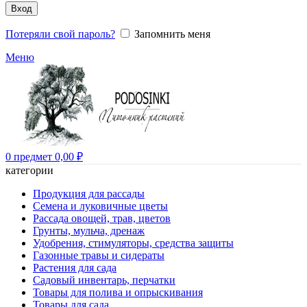
Вход
Потеряли свой пароль?
Запомнить меня
Меню
0
предмет
0,00
₽
категории
Продукция для рассады
Семена и луковичные цветы
Рассада овощей, трав, цветов
Грунты, мульча, дренаж
Удобрения, стимуляторы, средства защиты
Газонные травы и сидераты
Растения для сада
Садовый инвентарь, перчатки
Товары для полива и опрыскивания
Товары для сада