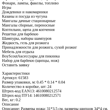
Фонари, лампы, факелы, топливо
Игры
Дождевики и накомарники
Казаны и посуда из чугуна
Мангалы дачные стационарные
Мангалы сборные, переносные
Коптильни, щепа для копчения
Решетки для барбекю
Шампуры, наборы шампуров
Жидкость, гель для розжига
Принадлежности для розжига, сухой розжиг
Мебель для отдыха
BoyScoutАксессуары для пикника
Набор для барбекю (щипцы, нож)
Оставить заявку
Характеристики
Артикул: 61583
Размер упаковки, м: 0.45 * 0.14 * 0.04
Количество в коробке, шт: 24
Штрих-код EAN13: 4610080212574
Штрих-код ITF14: 14610080212571
Вес, кг: 0.2
Описание
Описание: Размеры ножа: 31*3,5 см, размеры щипцов 34*4 см,