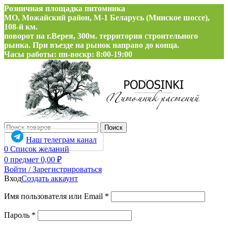
Розничная площадка питомника
МО, Можайский район, М-1 Беларусь (Минское шоссе),
108-й км.
поворот на г.Верея, 300м. территория строительного
рынка. При въезде на рынок направо до конца.
Часы работы: пн-воскр: 8:00-19:00
Поиск
Наш телеграм канал
0
Список желаний
0
предмет
0,00
₽
Войти / Зарегистрироваться
Вход
Создать аккаунт
Обязательно
Имя пользователя или Email
*
Обязательно
Пароль
*