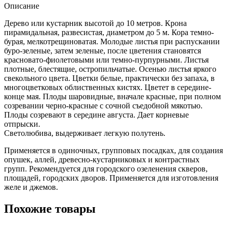
Описание
Дерево или кустарник высотой до 10 метров. Крона
пирамидальная, развесистая, диаметром до 5 м. Кора темно-
бурая, мелкотрещиноватая. Молодые листья при распускании
буро-зеленые, затем зеленые, после цветения становятся
красновато-фиолетовыми или темно-пурпурными. Листья
плотные, блестящие, остропильчатые. Осенью листья яркого
свекольного цвета. Цветки белые, практически без запаха, в
многоцветковых облиственных кистях. Цветет в середине-
конце мая. Плоды шаровидные, вначале красные, при полном
созревании черно-красные с сочной съедобной мякотью.
Плоды созревают в середине августа. Дает корневые
отпрыски.
Светолюбива, выдерживает легкую полутень.
Применяется в одиночных, групповых посадках, для создания
опушек, аллей, древесно-кустарниковых и контрастных
групп. Рекомендуется для городского озеленения скверов,
площадей, городских дворов. Применяется для изготовления
желе и джемов.
Похожие товары