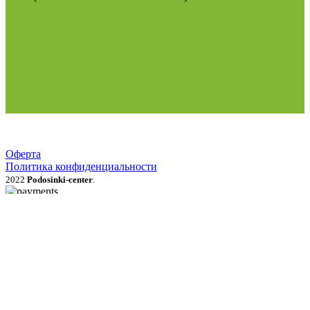
Оферта
Политика конфиденциальности
2022
Podosinki-center
.
Поиск
МЕНЮ
Категории
Продукция для рассады
Семена и луковичные цветы
Рассада овощей, трав, цветов
Грунты, мульча, дренаж