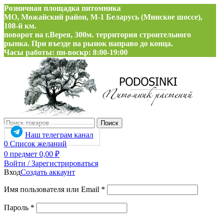
Розничная площадка питомника
МО, Можайский район, М-1 Беларусь (Минское шоссе),
108-й км.
поворот на г.Верея, 300м. территория строительного
рынка. При въезде на рынок направо до конца.
Часы работы: пн-воскр: 8:00-19:00
Поиск
Наш телеграм канал
0
Список желаний
0
предмет
0,00
₽
Войти / Зарегистрироваться
Вход
Создать аккаунт
Обязательно
Имя пользователя или Email
*
Обязательно
Пароль
*