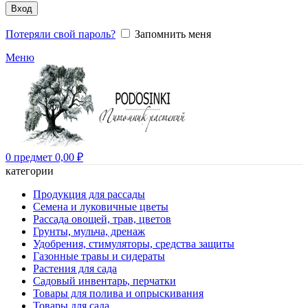
Вход
Потеряли свой пароль?
Запомнить меня
Меню
0
предмет
0,00
₽
категории
Продукция для рассады
Семена и луковичные цветы
Рассада овощей, трав, цветов
Грунты, мульча, дренаж
Удобрения, стимуляторы, средства защиты
Газонные травы и сидераты
Растения для сада
Садовый инвентарь, перчатки
Товары для полива и опрыскивания
Товары для сада