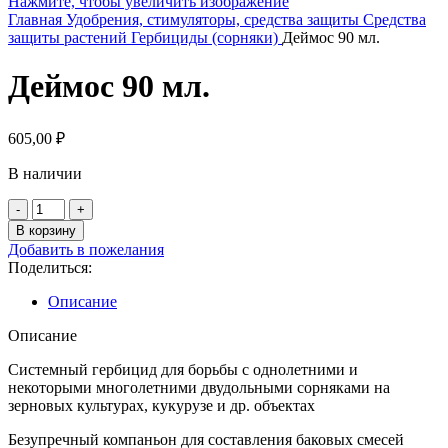
Нажмите, чтобы увеличить изображение
Главная
Удобрения, стимуляторы, средства защиты
Средства
защиты растений
Гербициды (сорняки)
Деймос 90 мл.
Деймос 90 мл.
605,00
₽
В наличии
Количество
товара
В корзину
Деймос
Добавить в пожелания
90
Поделиться:
мл.
Описание
Описание
Системный гербицид для борьбы с однолетними и
некоторыми многолетними двудольными сорняками на
зерновых культурах, кукурузе и др. объектах
Безупречный компаньон для составления баковых смесей