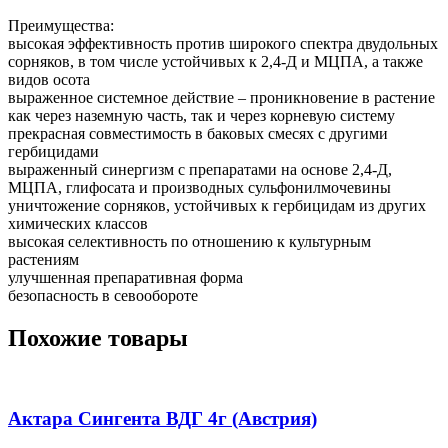
Преимущества:
высокая эффективность против широкого спектра двудольных
сорняков, в том числе устойчивых к 2,4-Д и МЦПА, а также
видов осота
выраженное системное действие – проникновение в растение
как через наземную часть, так и через корневую систему
прекрасная совместимость в баковых смесях с другими
гербицидами
выраженный синергизм с препаратами на основе 2,4-Д,
МЦПА, глифосата и производных сульфонилмочевины
уничтожение сорняков, устойчивых к гербицидам из других
химических классов
высокая селективность по отношению к культурным
растениям
улучшенная препаративная форма
безопасность в севообороте
Похожие товары
Актара Сингента ВДГ 4г (Австрия)