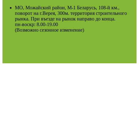
МО, Можайский район, М-1 Беларусь, 108-й км.,
поворот на г.Верея, 300м. территория строительного
рынка. При въезде на рынок направо до конца.
пн-воскр: 8.00-19.00
(Возможно сезонное изменение)
Оферта
Политика конфиденциальности
2022
Podosinki-center
.
Поиск