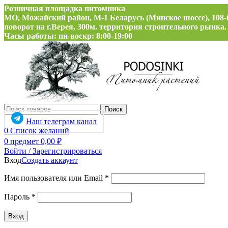
Розничная площадка питомника
МО, Можайский район, М-1 Беларусь (Минское шоссе), 108-
поворот на г.Верея, 300м. территория строительного рынка.
Часы работы: пн-воскр: 8:00-19:00
Поиск
Наш телеграм канал
0
Список желаний
0
предмет
0,00
₽
Войти / Зарегистрироваться
Вход
Создать аккаунт
Обязательно
Имя пользователя или Email
*
Обязательно
Пароль
*
Вход