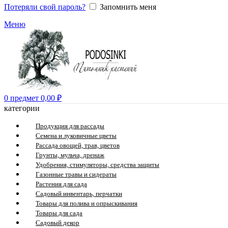
Потеряли свой пароль?
Запомнить меня
Меню
0
предмет
0,00
₽
категории
Продукция для рассады
Семена и луковичные цветы
Рассада овощей, трав, цветов
Грунты, мульча, дренаж
Удобрения, стимуляторы, средства защиты
Газонные травы и сидераты
Растения для сада
Садовый инвентарь, перчатки
Товары для полива и опрыскивания
Товары для сада
Садовый декор