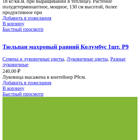
18 кг/кв.м. при выращивании в теплице). Растение
полудетерминантное, мощное, 130 см высотой, более
продуктивное при
Добавить в пожелания
В корзину
Быстрый просмотр
Тюльпан махровый ранний Колумбус 1шт. Р9
Семена и луковичные цветы
,
Луковичные цветы
,
Разные
луковичные
240,00
₽
Луковица высажена в контейнер Р9см.
Добавить в пожелания
В корзину
Быстрый просмотр