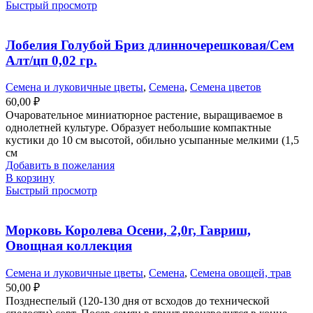
Быстрый просмотр
Лобелия Голубой Бриз длинночерешковая/Сем
Алт/цп 0,02 гр.
Семена и луковичные цветы
,
Семена
,
Семена цветов
60,00
₽
Очаровательное миниатюрное растение, выращиваемое в
однолетней культуре. Образует небольшие компактные
кустики до 10 см высотой, обильно усыпанные мелкими (1,5
см
Добавить в пожелания
В корзину
Быстрый просмотр
Морковь Королева Осени, 2,0г, Гавриш,
Овощная коллекция
Семена и луковичные цветы
,
Семена
,
Семена овощей, трав
50,00
₽
Позднеспелый (120-130 дня от всходов до технической