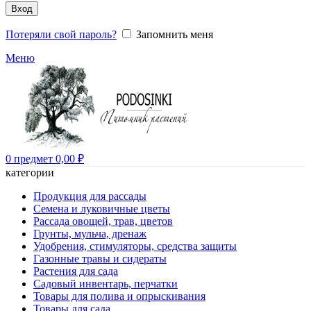
Вход
Потеряли свой пароль?
Запомнить меня
Меню
0
предмет
0,00
₽
категории
Продукция для рассады
Семена и луковичные цветы
Рассада овощей, трав, цветов
Грунты, мульча, дренаж
Удобрения, стимуляторы, средства защиты
Газонные травы и сидераты
Растения для сада
Садовый инвентарь, перчатки
Товары для полива и опрыскивания
Товары для сада