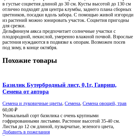
в густые соцветия длиной до 30 см. Кусты высотой до 130 см
отлично подходят для центра клумбы, заднего плана сборных
цветников, посадки вдоль забора. С помощью живой изгороди
из растений можно зонировать участок. Соцветия пригодны
для срезки.
Дельфиниум аякса предпочитает солнечные участки с
плодородной, некислой, умеренно влажной почвой. Взрослые
растения нуждаются в подвязке к опорам. Возможен посев
под зиму, в конце октября.
Похожие товары
Базилик Бутербродный лист, 0,1г, Гавриш,
Семена от автора
Семена и луковичные цветы
,
Семена
,
Семена овощей, трав
60,00
₽
Уникальный сорт базилика с очень крупными
гофрированными листьями. Растение высотой 35-40 см.
Листья до 12 см длиной, пузырчатые, зеленого цвета,
Добавить в пожелания