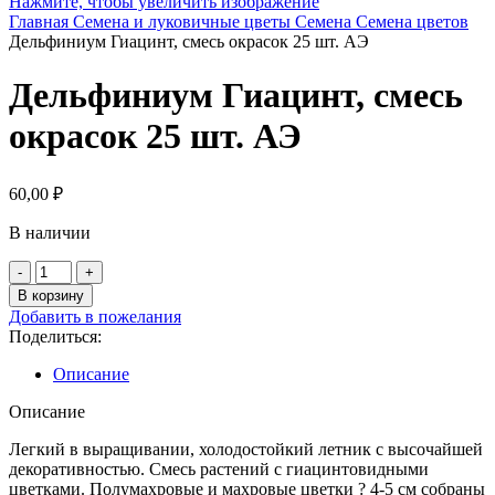
Нажмите, чтобы увеличить изображение
Главная
Семена и луковичные цветы
Семена
Семена цветов
Дельфиниум Гиацинт, смесь окрасок 25 шт. АЭ
Дельфиниум Гиацинт, смесь
окрасок 25 шт. АЭ
60,00
₽
В наличии
Количество
товара
В корзину
Дельфиниум
Добавить в пожелания
Гиацинт,
Поделиться:
смесь
окрасок
Описание
25
шт.
Описание
АЭ
Легкий в выращивании, холодостойкий летник с высочайшей
декоративностью. Смесь растений с гиацинтовидными
цветками. Полумахровые и махровые цветки ? 4-5 см собраны