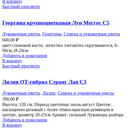
В корзину
Быстрый просмотр
Георгина крупноцветковая Луи Меггос С5
Луковичные цветы
,
Георгины
,
Семена и луковичные цветы
600,00
₽
цвет слоновой кости, лепестки элегантно скручиваются, h-
90см, Ø-20см
Добавить в пожелания
В корзину
Быстрый просмотр
Лилия ОТ-гибрид Стронг Лав С3
Луковичные цветы
,
Лилии
,
Семена и луковичные цветы
390,00
₽
Высота: 120 см. Период цветения: июль-август Цветок:
насыщенно-розовый с более тёмно-красным румянцем в
центре, диаметр 20-25см Аромат: сильный Луковицы разбора
Добавить в пожелания
В корзину