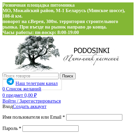
Розничная площадка питомника
МО, Можайский район, М-1 Беларусь (Минское шоссе),
108-й км.
поворот на г.Верея, 300м. территория строительного
рынка. При въезде на рынок направо до конца.
Часы работы: пн-воскр: 8:00-19:00
Поиск
Наш телеграм канал
0
Список желаний
0
предмет
0,00
₽
Войти / Зарегистрироваться
Вход
Создать аккаунт
Обязательно
Имя пользователя или Email
*
Обязательно
Пароль
*