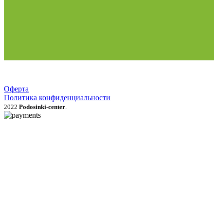
Оферта
Политика конфиденциальности
2022
Podosinki-center
.
Поиск
МЕНЮ
Категории
Продукция для рассады
Семена и луковичные цветы
Рассада овощей, трав, цветов
Грунты, мульча, дренаж
Удобрения, стимуляторы, средства защиты
Газонные травы и сидераты