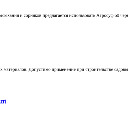
ысыхания и сорняков предлагается использовать Агросуф 60 че
ых материалов. Допустимо применение при строительстве садов
шт)