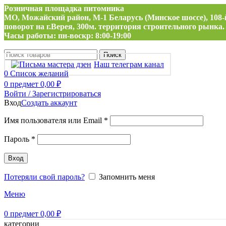
Розничная площадка питомника
МО, Можайский район, М-1 Беларусь (Минское шоссе), 108-
поворот на г.Верея, 300м. территория строительного рынка.
Часы работы: пн-воскр: 8:00-19:00
Поиск
Наш телеграм канал
0
Список желаний
0
предмет
0,00
₽
Войти / Зарегистрироваться
Вход
Создать аккаунт
Обязательно
Имя пользователя или Email
*
Обязательно
Пароль
*
Вход
Потеряли свой пароль?
Запомнить меня
Меню
0
предмет
0,00
₽
категории