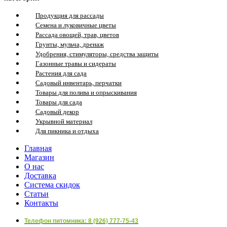
Продукция для рассады
Семена и луковичные цветы
Рассада овощей, трав, цветов
Грунты, мульча, дренаж
Удобрения, стимуляторы, средства защиты
Газонные травы и сидераты
Растения для сада
Садовый инвентарь, перчатки
Товары для полива и опрыскивания
Товары для сада
Садовый декор
Укрывной материал
Для пикника и отдыха
Главная
Магазин
О нас
Доставка
Система скидок
Статьи
Контакты
Телефон питомника: 8 (926) 777-75-43