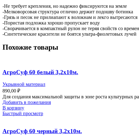
-Не требует крепления, но надежно фиксируются на земле
-Мелковорсовая структура отлично держит подошву ботинка
-Грязь и песок не прилиапают к волокнам и лекго вытресаются
-Пористая подложка хорошо пропускает воду
-Сворачивается в компактный рулон не теряя свойств со време
-Синтетические красители не боятся ультра-фиолетовых лучей
Похожие товары
АгроСуф 60 белый 3,2х10м.
Укрывной материал
890,00
₽
Для создания максимальной защиты в зоне роста культурных р
Добавить в пожелания
В корзину
Быстрый просмотр
АгроСуф 60 черный 3,2х10м.