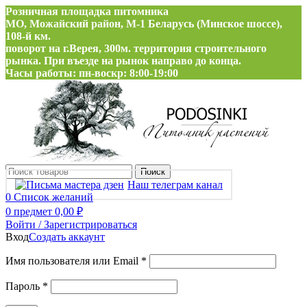
Розничная площадка питомника
МО, Можайский район, М-1 Беларусь (Минское шоссе),
108-й км.
поворот на г.Верея, 300м. территория строительного
рынка. При въезде на рынок направо до конца.
Часы работы: пн-воскр: 8:00-19:00
Поиск
Наш телеграм канал
0
Список желаний
0
предмет
0,00
₽
Войти / Зарегистрироваться
Вход
Создать аккаунт
Обязательно
Имя пользователя или Email
*
Обязательно
Пароль
*