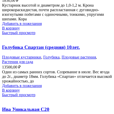
1850,00
₽
Кустарник высотой и диаметром до 1,0-1,2 м. Крона
широкораскидистая, почти распластанная с дуговидно-
изогнутыми побегами с одиночными, тонкими, упругими
шипами. Кора
Добавить в пожелания
В корзину
Быстрый просмотр
Голубика Спартан (средняя) 10лет.
Плодовые кустарники
,
Голубика
,
Плодовые растения
,
Растения для сада
13500,00
₽
Один из самых ранних сортов. Созревание в июле. Вес ягода
до 2г., диаметр 18мм. Голубика «Спартан» отличается высокой
урожайностью, до
Добавить в пожелания
В корзину
Быстрый просмотр
Ива Уникальная С20