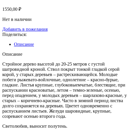
1550,00
₽
Нет в наличии
Добавить в пожелания
Поделиться:
Описание
Описание
Стройное дерево высотой до 20-25 метров с густой
шатровидной кроной. Ствол покрыт тонкой гладкой серой
корой, у старых деревьев – растрескивающейся. Молодые
побеги рыжевато-войлочные, однолетние – красно-бурые,
гладкие. Листья крупные, глубоковыемчатые, блестящие, при
распускании красноватые, летом – темно-зеленые, осенью,
перед опадением, у молодых деревьев – шарлахово-красные, у
старых – коричнево-красные. Часто в зимний период листва
долго сохраняется на деревьях. Цветет одновременно с
распусканием листьев. Желуди шаровидные, крупные,
созревают осенью второго года.
Светолюбив, выносит полутень.