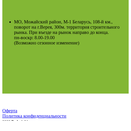
МО, Можайский район, М-1 Беларусь, 108-й км.,
поворот на г.Верея, 300м. территория строительного
рынка. При въезде на рынок направо до конца.
пн-воскр: 8.00-19.00
(Возможно сезонное изменение)
Оферта
Политика конфиденциальности
2022
Podosinki-center
.