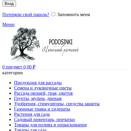
Вход
Потеряли свой пароль?
Запомнить меня
Меню
0
предмет
0,00
₽
категории
Продукция для рассады
Семена и луковичные цветы
Рассада овощей, трав, цветов
Грунты, мульча, дренаж
Удобрения, стимуляторы, средства защиты
Газонные травы и сидераты
Растения для сада
Садовый инвентарь, перчатки
Товары для полива и опрыскивания
Товары для сада