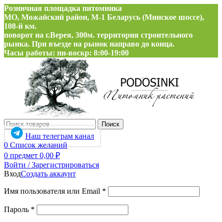
Розничная площадка питомника
МО, Можайский район, М-1 Беларусь (Минское шоссе),
108-й км.
поворот на г.Верея, 300м. территория строительного
рынка. При въезде на рынок направо до конца.
Часы работы: пн-воскр: 8:00-19:00
Поиск
Наш телеграм канал
0
Список желаний
0
предмет
0,00
₽
Войти / Зарегистрироваться
Вход
Создать аккаунт
Обязательно
Имя пользователя или Email
*
Обязательно
Пароль
*