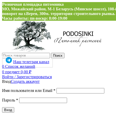
Розничная площадка питомника
МО, Можайский район, М-1 Беларусь (Минское шоссе), 108-
поворот на г.Верея, 300м. территория строительного рынка.
Часы работы: пн-воскр: 8:00-19:00
Поиск
Наш телеграм канал
0
Список желаний
0
предмет
0,00
₽
Войти / Зарегистрироваться
Вход
Создать аккаунт
Обязательно
Имя пользователя или Email
*
Обязательно
Пароль
*
Вход