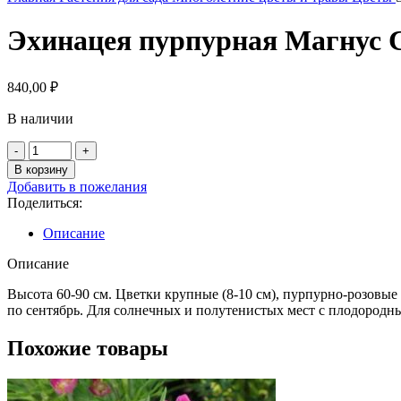
Эхинацея пурпурная Магнус 
840,00
₽
В наличии
Количество
товара
В корзину
Эхинацея
Добавить в пожелания
пурпурная
Поделиться:
Магнус
С5
Описание
Описание
Высота 60-90 см. Цветки крупные (8-10 см), пурпурно-розовы
по сентябрь. Для солнечных и полутенистых мест с плодород
Похожие товары