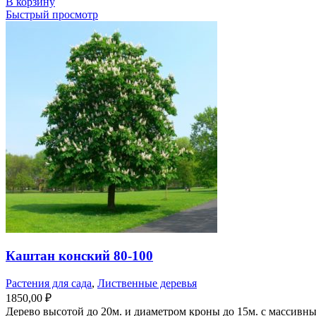
В корзину
Быстрый просмотр
Каштан конский 80-100
Растения для сада
,
Лиственные деревья
1850,00
₽
Дерево высотой до 20м. и диаметром кроны до 15м. с массивн