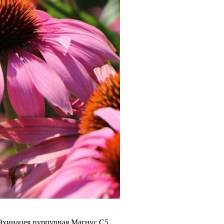
Эхинацея пурпурная Магнус С5