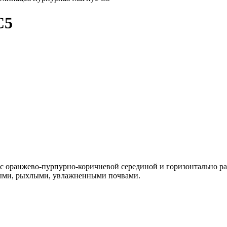
С5
е с оранжево-пурпурно-коричневой серединой и горизонтально 
ными, рыхлыми, увлажненными почвами.