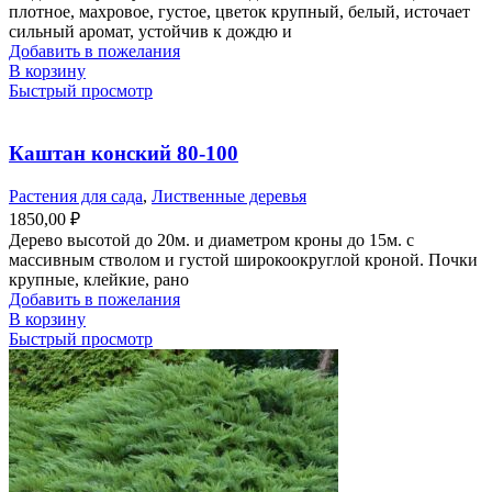
плотное, махровое, густое, цветок крупный, белый, источает
сильный аромат, устойчив к дождю и
Добавить в пожелания
В корзину
Быстрый просмотр
Каштан конский 80-100
Растения для сада
,
Лиственные деревья
1850,00
₽
Дерево высотой до 20м. и диаметром кроны до 15м. с
массивным стволом и густой широкоокруглой кроной. Почки
крупные, клейкие, рано
Добавить в пожелания
В корзину
Быстрый просмотр