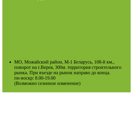
МО, Можайский район, М-1 Беларусь, 108-й км.,
поворот на г.Верея, 300м. территория строительного
рынка. При въезде на рынок направо до конца.
пн-воскр: 8.00-19.00
(Возможно сезонное изменение)