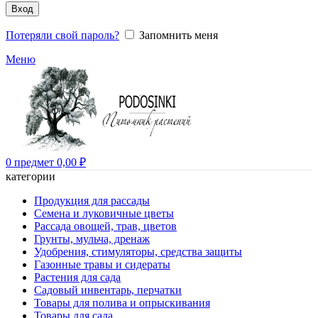
Вход
Потеряли свой пароль?
Запомнить меня
Меню
0
предмет
0,00
₽
категории
Продукция для рассады
Семена и луковичные цветы
Рассада овощей, трав, цветов
Грунты, мульча, дренаж
Удобрения, стимуляторы, средства защиты
Газонные травы и сидераты
Растения для сада
Садовый инвентарь, перчатки
Товары для полива и опрыскивания
Товары для сада