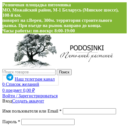
Розничная площадка питомника
МО, Можайский район, М-1 Беларусь (Минское шоссе),
108-й км.
поворот на г.Верея, 300м. территория строительного
рынка. При въезде на рынок направо до конца.
Часы работы: пн-воскр: 8:00-19:00
Поиск
Наш телеграм канал
0
Список желаний
0
предмет
0,00
₽
Войти / Зарегистрироваться
Вход
Создать аккаунт
Обязательно
Имя пользователя или Email
*
Обязательно
Пароль
*