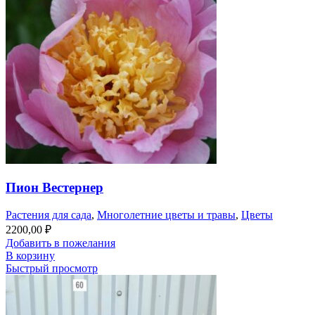
Пион Вестернер
Растения для сада
,
Многолетние цветы и травы
,
Цветы
2200,00
₽
Добавить в пожелания
В корзину
Быстрый просмотр