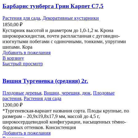
Барбарис тунберга Грин Карпет С7,5
Растения для сада
,
Декоративные кустарники
1850,00
₽
Кустарник высотой и диаметром до 1,0-1,2 м. Крона
широкораскидистая, почти распластанная с дуговидно-
изогнутыми побегами с одиночными, тонкими, упругими
шипами. Кора
Добавить в пожелания
В корзину
Быстрый просмотр
Вишня Тургеневка (средняя) 2г.
Плодовые деревья
,
Вишни, черешня, дюк
,
Плодовые
растения
,
Растения для сада
1200,00
₽
*Тургеневская-вариант названия сорта. Плоды крупные, по
размерам – 20,9х19,8х17,9 мм, массой до 4,5 г,
широкосердцевидной конфигурации, насыщенных тёмно-
бордовых оттенков. Консистенция
Добавить в пожелания