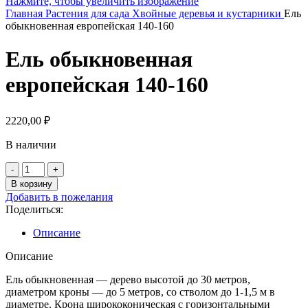
Нажмите, чтобы увеличить изображение
Главная
Растения для сада
Хвойные деревья и кустарники
Ель
обыкновенная европейская 140-160
Ель обыкновенная
европейская 140-160
2220,00
₽
В наличии
Количество
товара
В корзину
Ель
Добавить в пожелания
обыкновенная
Поделиться:
европейская
140-
Описание
160
Описание
Ель обыкновенная — дерево высотой до 30 метров,
диаметром кроны — до 5 метров, со стволом до 1-1,5 м в
диаметре. Крона ширококоническая с горизонтальными