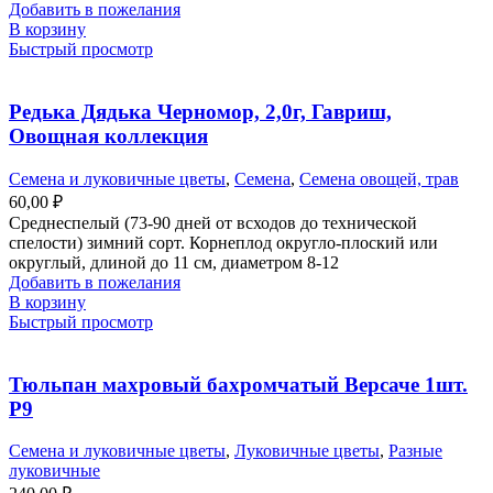
Добавить в пожелания
В корзину
Быстрый просмотр
Редька Дядька Черномор, 2,0г, Гавриш,
Овощная коллекция
Семена и луковичные цветы
,
Семена
,
Семена овощей, трав
60,00
₽
Среднеспелый (73-90 дней от всходов до технической
спелости) зимний сорт. Корнеплод округло-плоский или
округлый, длиной до 11 см, диаметром 8-12
Добавить в пожелания
В корзину
Быстрый просмотр
Тюльпан махровый бахромчатый Версаче 1шт.
Р9
Семена и луковичные цветы
,
Луковичные цветы
,
Разные
луковичные