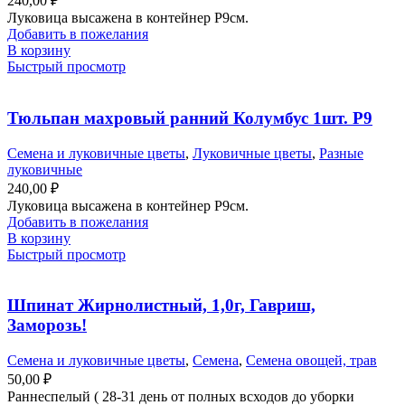
240,00
₽
Луковица высажена в контейнер Р9см.
Добавить в пожелания
В корзину
Быстрый просмотр
Тюльпан махровый ранний Колумбус 1шт. Р9
Семена и луковичные цветы
,
Луковичные цветы
,
Разные
луковичные
240,00
₽
Луковица высажена в контейнер Р9см.
Добавить в пожелания
В корзину
Быстрый просмотр
Шпинат Жирнолистный, 1,0г, Гавриш,
Заморозь!
Семена и луковичные цветы
,
Семена
,
Семена овощей, трав
50,00
₽
Раннеспелый ( 28-31 день от полных всходов до уборки