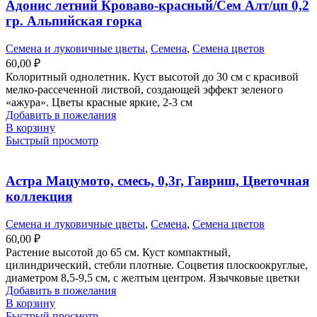
Адонис летний Кроваво-красный/Сем Алт/цп 0,2
гр. Альпийская горка
Семена и луковичные цветы
,
Семена
,
Семена цветов
60,00
₽
Колоритный однолетник. Куст высотой до 30 см с красивой
мелко-рассеченной листвой, создающей эффект зеленого
«ажура». Цветы красные яркие, 2-3 см
Добавить в пожелания
В корзину
Быстрый просмотр
Астра Мацумото, смесь, 0,3г, Гавриш, Цветочная
коллекция
Семена и луковичные цветы
,
Семена
,
Семена цветов
60,00
₽
Растение высотой до 65 см. Куст компактный,
цилиндрический, стебли плотные. Соцветия плоскоокруглые,
диаметром 8,5-9,5 см, с желтым центром. Язычковые цветки
Добавить в пожелания
В корзину
Быстрый просмотр