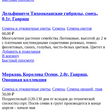
Дельфиниум Тихоокеанские гибриды, смесь,
0,1г, Гавриш
Семена и луковичные цветы
,
Семена
,
Семена цветов
60,00
₽
Многолетнее растение семейства Лютиковые, высотой до 2 м
с плотными кистевидными соцветиями розовых, темно-
фиолетовых, синих, голубых, чисто-белых цветков. Цветет в
Добавить в пожелания
В корзину
Быстрый просмотр
Морковь Королева Осени, 2,0г, Гавриш,
Овощная коллекция
Семена и луковичные цветы
,
Семена
,
Семена овощей, трав
50,00
₽
Позднеспелый (120-130 дня от всходов до технической
спелости) сорт. Посев семян в грунт производится в конце
апреля – начале мая