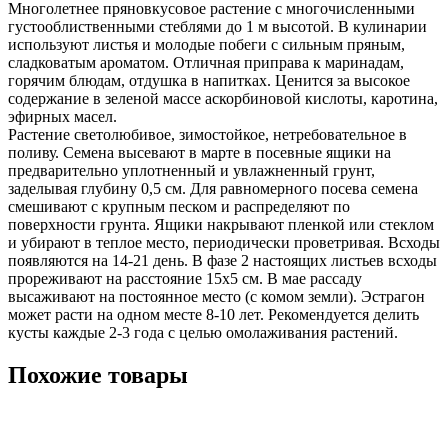
Многолетнее пряновкусовое растение с многочисленными
густооблиственными стеблями до 1 м высотой. В кулинарии
используют листья и молодые побеги с сильным пряным,
сладковатым ароматом. Отличная приправа к маринадам,
горячим блюдам, отдушка в напитках. Ценится за высокое
содержание в зеленой массе аскорбиновой кислоты, каротина,
эфирных масел.
Растение светолюбивое, зимостойкое, нетребовательное в
поливу. Семена высевают в марте в посевные ящики на
предварительно уплотненный и увлажненный грунт,
заделывая глубину 0,5 см. Для равномерного посева семена
смешивают с крупным песком и распределяют по
поверхности грунта. Ящики накрывают пленкой или стеклом
и убирают в теплое место, периодически проветривая. Всходы
появляются на 14-21 день. В фазе 2 настоящих листьев всходы
прореживают на расстояние 15х5 см. В мае рассаду
высаживают на постоянное место (с комом земли). Эстрагон
может расти на одном месте 8-10 лет. Рекомендуется делить
кусты каждые 2-3 года с целью омолаживания растений.
Похожие товары