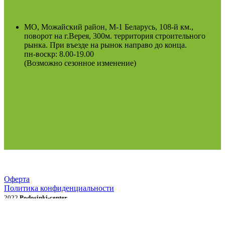
МО, Можайский район, М-1 Беларусь, 108-й км.,
поворот на г.Верея, 300м. территория строительного
рынка. При въезде на рынок направо до конца.
пн-воскр: 8.00-19.00
(Возможно сезонное изменение)
Оферта
Политика конфиденциальности
2022
Podosinki-center
.
Поиск