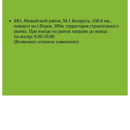
МО, Можайский район, М-1 Беларусь, 108-й км.,
поворот на г.Верея, 300м. территория строительного
рынка. При въезде на рынок направо до конца.
пн-воскр: 8.00-19.00
(Возможно сезонное изменение)
Оферта
Политика конфиденциальности
2022
Podosinki-center
.