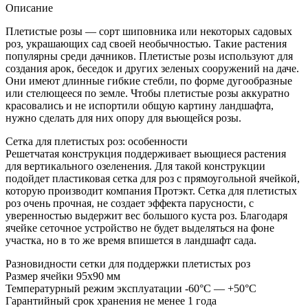
Описание
Плетистые розы — сорт шиповника или некоторых садовых
роз, украшающих сад своей необычностью. Такие растения
популярны среди дачников. Плетистые розы используют для
создания арок, беседок и других зеленых сооружений на даче.
Они имеют длинные гибкие стебли, по форме дугообразные
или стелющееся по земле. Чтобы плетистые розы аккуратно
красовались и не испортили общую картину ландшафта,
нужно сделать для них опору для вьющейся розы.
Сетка для плетистых роз: особенности
Решетчатая конструкция поддерживает вьющиеся растения
для вертикального озеленения. Для такой конструкции
подойдет пластиковая сетка для роз с прямоугольной ячейкой,
которую производит компания Протэкт. Сетка для плетистых
роз очень прочная, не создает эффекта парусности, с
уверенностью выдержит вес большого куста роз. Благодаря
ячейке сеточное устройство не будет выделяться на фоне
участка, но в то же время впишется в ландшафт сада.
Разновидности сетки для поддержки плетистых роз
Размер ячейки 95х90 мм
Температурный режим эксплуатации -60°С — +50°С
Гарантийный срок хранения не менее 1 года