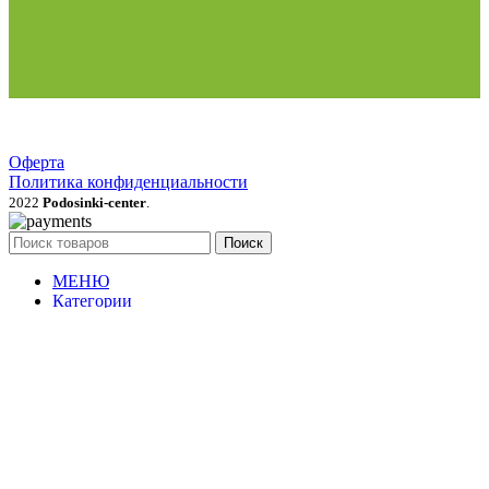
Оферта
Политика конфиденциальности
2022
Podosinki-center
.
Поиск
МЕНЮ
Категории
Продукция для рассады
Семена и луковичные цветы
Рассада овощей, трав, цветов
Грунты, мульча, дренаж
Удобрения, стимуляторы, средства защиты
Газонные травы и сидераты
Растения для сада
Садовый инвентарь, перчатки