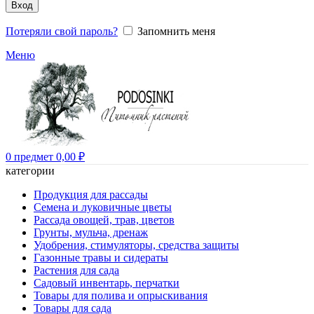
Вход
Потеряли свой пароль?
Запомнить меня
Меню
0
предмет
0,00
₽
категории
Продукция для рассады
Семена и луковичные цветы
Рассада овощей, трав, цветов
Грунты, мульча, дренаж
Удобрения, стимуляторы, средства защиты
Газонные травы и сидераты
Растения для сада
Садовый инвентарь, перчатки
Товары для полива и опрыскивания
Товары для сада