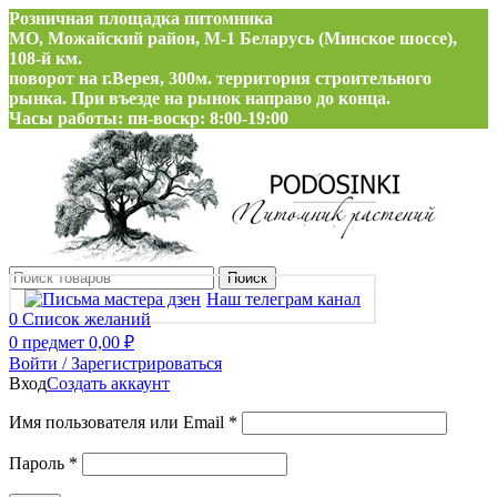
Розничная площадка питомника
МО, Можайский район, М-1 Беларусь (Минское шоссе),
108-й км.
поворот на г.Верея, 300м. территория строительного
рынка. При въезде на рынок направо до конца.
Часы работы: пн-воскр: 8:00-19:00
Поиск
Наш телеграм канал
0
Список желаний
0
предмет
0,00
₽
Войти / Зарегистрироваться
Вход
Создать аккаунт
Обязательно
Имя пользователя или Email
*
Обязательно
Пароль
*