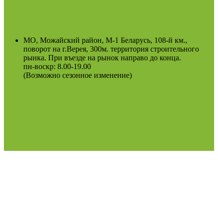
МО, Можайский район, М-1 Беларусь, 108-й км.,
поворот на г.Верея, 300м. территория строительного
рынка. При въезде на рынок направо до конца.
пн-воскр: 8.00-19.00
(Возможно сезонное изменение)
Оферта
Политика конфиденциальности
2022
Podosinki-center
.