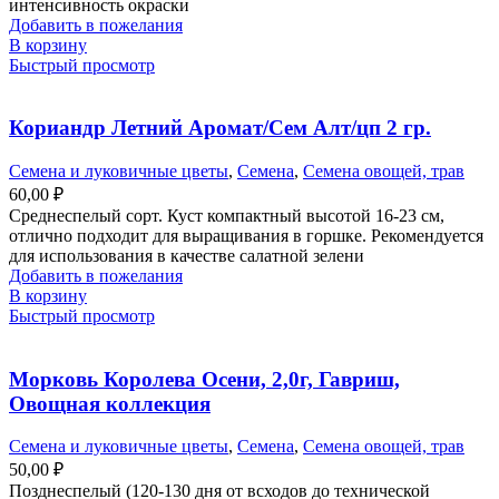
интенсивность окраски
Добавить в пожелания
В корзину
Быстрый просмотр
Кориандр Летний Аромат/Сем Алт/цп 2 гр.
Семена и луковичные цветы
,
Семена
,
Семена овощей, трав
60,00
₽
Среднеспелый сорт. Куст компактный высотой 16-23 см,
отлично подходит для выращивания в горшке. Рекомендуется
для использования в качестве салатной зелени
Добавить в пожелания
В корзину
Быстрый просмотр
Морковь Королева Осени, 2,0г, Гавриш,
Овощная коллекция
Семена и луковичные цветы
,
Семена
,
Семена овощей, трав
50,00
₽
Позднеспелый (120-130 дня от всходов до технической