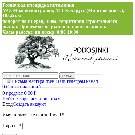
Розничная площадка питомника
МО, Можайский район, М-1 Беларусь (Минское шоссе),
108-й км.
поворот на г.Верея, 300м. территория строительного
рынка. При въезде на рынок направо до конца.
Часы работы: пн-воскр: 8:00-19:00
Поиск
Наш телеграм канал
0
Список желаний
0
предмет
0,00
₽
Войти / Зарегистрироваться
Вход
Создать аккаунт
Обязательно
Имя пользователя или Email
*
Обязательно
Пароль
*