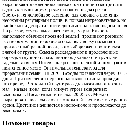
выращивают в балконных ящиках, он отлично смотрится в
садовых композициях, реже используют для срезки.
Свето- и теплолюбивое растение, для хорошего цветения
необходим регулярный полив. К почвам нетребовательно, но
наибольшей декоративности достигает на плодородной почве.
На рассаду семена высевают с конца марта. Емкости
наполняют обычной посевной землей, проливают розовым
раствором марганцовокислого калия. Сверху насыпают
прокаленный речной песок, который должен пропитаться
влагой от грунта. Семена раскладывают в продавленные
бороздки глубиной 3 мм, плотно вдавливают в грунт, не
заделывая сверху. Посевы накрывают пленкой и помещают в
притененное место. Оптимальная температура для
прорастания семян +18-20°С. Всходы появляются через 10-15
дней. При появлении первого настоящего листа проводят
пикировку. В открытый грунт рассаду высаживают в конце
мая – начале июня, когда минует угроза возвратных
заморозков. Посадочный интервал 20-25 см. Можно
выращивать посевом семян в открытый грунт в самые ранние
сроки. Цветение начинается в июне-июле и продолжается до
заморозков.
Похожие товары