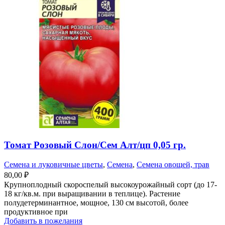
Томат Розовый Слон/Сем Алт/цп 0,05 гр.
Семена и луковичные цветы
,
Семена
,
Семена овощей, трав
80,00
₽
Крупноплодный скороспелый высокоурожайный сорт (до 17-
18 кг/кв.м. при выращивании в теплице). Растение
полудетерминантное, мощное, 130 см высотой, более
продуктивное при
Добавить в пожелания