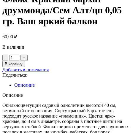
друммонда/Сем Алт/цп 0,05
гр. Ваш яркий балкон
60,00
₽
В наличии
Количество
товара
В корзину
Флокс
Добавить в пожелания
Красный
Поделиться:
бархат
друммонда/
Описание
Сем
Алт/
Описание
цп
0,05
Обильноцветущий садовый однолетник высотой 40 см,
гр.
ветвистый от основания. Сорту красный Бархат очень
Ваш
подходит русское название «пламенник». Цветки ярко-
яркий
красные, до 3 см в диаметре, собраны в плотные щитки на
балкон
верхушках стеблей. Флокс широко применяют для групповых
посадок в массивах, на клумбах, рабатках, бордюрах,