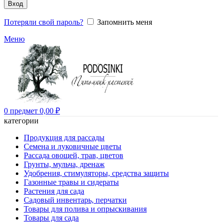
Вход
Потеряли свой пароль?
Запомнить меня
Меню
0
предмет
0,00
₽
категории
Продукция для рассады
Семена и луковичные цветы
Рассада овощей, трав, цветов
Грунты, мульча, дренаж
Удобрения, стимуляторы, средства защиты
Газонные травы и сидераты
Растения для сада
Садовый инвентарь, перчатки
Товары для полива и опрыскивания
Товары для сада