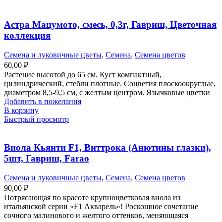
Астра Мацумото, смесь, 0,3г, Гавриш, Цветочная
коллекция
Семена и луковичные цветы
,
Семена
,
Семена цветов
60,00
₽
Растение высотой до 65 см. Куст компактный,
цилиндрический, стебли плотные. Соцветия плоскоокруглые,
диаметром 8,5-9,5 см, с желтым центром. Язычковые цветки
Добавить в пожелания
В корзину
Быстрый просмотр
Виола Кьянти F1, Виттрока (Анютины глазки),
5шт, Гавриш, Farao
Семена и луковичные цветы
,
Семена
,
Семена цветов
90,00
₽
Потрясающая по красоте крупноцветковая виола из
итальянской серии «F1 Акварель»! Роскошное сочетание
сочного малинового и желтого оттенков, меняющаяся