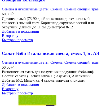
Семена и луковичные цветы
,
Семена
,
Семена овощей, трав
60,00
₽
Среднеспелый (73-90 дней от всходов до технической
спелости) зимний сорт. Корнеплод округло-плоский или
округлый, длиной до 11 см, диаметром 8-12
Добавить в пожелания
В корзину
Быстрый просмотр
Салат-Бэби Итальянская сиеста, смесь 1,5г. АЭ
Семена и луковичные цветы
,
Семена
,
Семена овощей, трав
50,00
₽
Разноцветная смесь для получения продукции бэби-лиф.
Состав: салаты (Lactuca sativa L.) Адамант, Анапчанин,
Дубачек МС, Мишутка, 4 сезона, капуста японская
Добавить в пожелания
В корзину
Быстрый просмотр