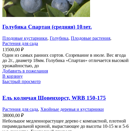
Голубика Спартан (средняя) 10лет.
Плодовые кустарники
,
Голубика
,
Плодовые растения
,
Растения для сада
13500,00
₽
Один из самых ранних сортов. Созревание в июле. Вес ягода
до 2г., диаметр 18мм. Голубика «Спартан» отличается высокой
урожайностью, до
Добавить в пожелания
В корзину
Быстрый просмотр
Ель колючая Шовенхорст, WRB 150-175
Растения для сада
,
Хвойные деревья и кустарники
38000,00
₽
Небольшое медленнорастущее дерево с компактной, плотной
пирамидальной кроной, вырастающее до высоты 10-15 м и 5-6