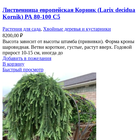
Лиственница европейская Корник (Larix decidua
Kornik) РА 80-100 С5
Растения для сада
,
Хвойные деревья и кустарники
8200,00
₽
Высота зависит от высоты штамба (прививки). Форма кроны
шаровидная. Ветви короткие, густые, растут вверх. Годовой
прирост 10-15 см, иногда до
Добавить в пожелания
В корзину
Быстрый просмотр