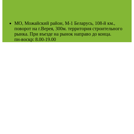
МО, Можайский район, М-1 Беларусь, 108-й км.,
поворот на г.Верея, 300м. территория строительного
рынка. При въезде на рынок направо до конца.
пн-воскр: 8.00-19.00
(Возможно сезонное изменение)
Оферта