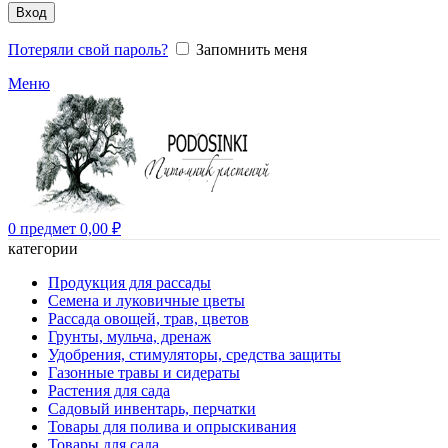
Вход
Потеряли свой пароль?
Запомнить меня
Меню
0
предмет
0,00
₽
категории
Продукция для рассады
Семена и луковичные цветы
Рассада овощей, трав, цветов
Грунты, мульча, дренаж
Удобрения, стимуляторы, средства защиты
Газонные травы и сидераты
Растения для сада
Садовый инвентарь, перчатки
Товары для полива и опрыскивания
Товары для сада