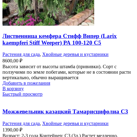
Лиственница кемфера Стифф Випер (Larix
kaempferi Stiff Weeper) РА 100-120 С5
Растения для сада
,
Хвойные деревья и кустарники
8600,00
₽
Высота зависит от высоты штамба (прививки). Сорт с
ползучими по земле побегами, которые не в состоянии расти
вертикально, обычно выращивается
Добавить в пожелания
В корзину
Быстрый просмотр
Можжевельник казацкий Тамарисцифолиа С3
Растения для сада
,
Хвойные деревья и кустарники
1390,00
₽
Возраст: 2-3 года Контейнер: С3 (3л.) Растет медленно,