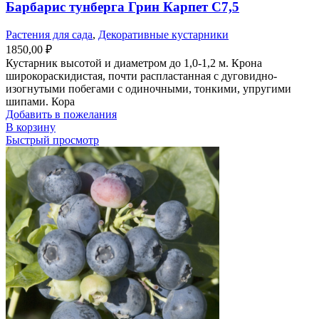
Барбарис тунберга Грин Карпет С7,5
Растения для сада
,
Декоративные кустарники
1850,00
₽
Кустарник высотой и диаметром до 1,0-1,2 м. Крона
широкораскидистая, почти распластанная с дуговидно-
изогнутыми побегами с одиночными, тонкими, упругими
шипами. Кора
Добавить в пожелания
В корзину
Быстрый просмотр