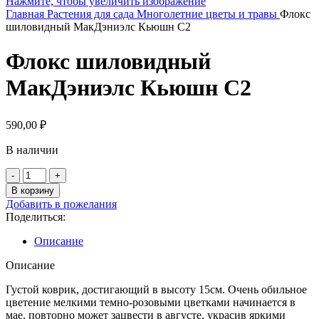
Нажмите, чтобы увеличить изображение
Главная
Растения для сада
Многолетние цветы и травы
Флокс
шиловидный МакДэниэлс Кьюшн С2
Флокс шиловидный
МакДэниэлс Кьюшн С2
590,00
₽
В наличии
Количество
товара
В корзину
Флокс
Добавить в пожелания
шиловидный
Поделиться:
МакДэниэлс
Кьюшн
Описание
С2
Описание
Густой коврик, достигающий в высоту 15см. Очень обильное
цветение мелкими темно-розовыми цветками начинается в
мае, повторно может зацвести в августе, украсив яркими