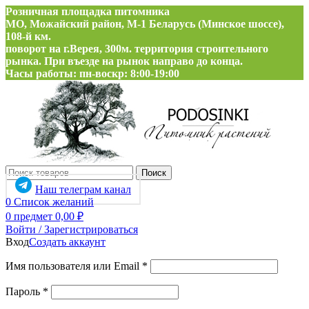
Розничная площадка питомника
МО, Можайский район, М-1 Беларусь (Минское шоссе),
108-й км.
поворот на г.Верея, 300м. территория строительного
рынка. При въезде на рынок направо до конца.
Часы работы: пн-воскр: 8:00-19:00
Поиск
Наш телеграм канал
0
Список желаний
0
предмет
0,00
₽
Войти / Зарегистрироваться
Вход
Создать аккаунт
Обязательно
Имя пользователя или Email
*
Обязательно
Пароль
*