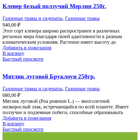
Клевер белый ползучий Мерлин 250г.
Газонные травы и сидераты
,
Газонные травы
940,00
₽
Этот сорт клевера широко распространен в различных
регионах мира благодаря своей адаптивности к разным
климатическим условиям. Растение имеет высоту до
Добавить в пожелания
В корзину
Быстрый просмотр
Мятлик луговой Бруклоун 250гр.
Газонные травы и сидераты
,
Газонные травы
680,00
₽
Мятлик луговой (Poa pratensis L.) — многолетний
низкорослый злак, встречающийся по всей планете. Имеет
ползучие и подземные побеги, способные образовывать
Добавить в пожелания
В корзину
Быстрый просмотр