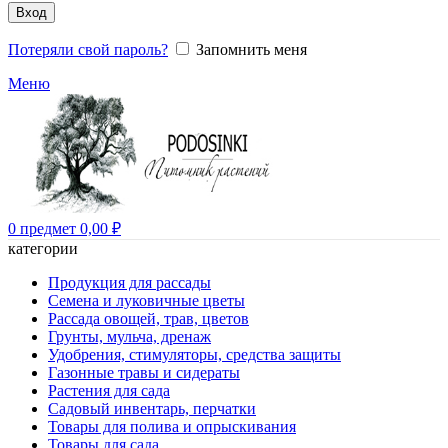
Вход
Потеряли свой пароль?
Запомнить меня
Меню
0
предмет
0,00
₽
категории
Продукция для рассады
Семена и луковичные цветы
Рассада овощей, трав, цветов
Грунты, мульча, дренаж
Удобрения, стимуляторы, средства защиты
Газонные травы и сидераты
Растения для сада
Садовый инвентарь, перчатки
Товары для полива и опрыскивания
Товары для сада