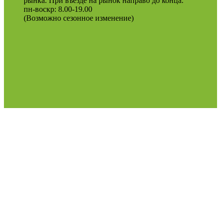
рынка. При въезде на рынок направо до конца.
пн-воскр: 8.00-19.00
(Возможно сезонное изменение)
Оферта
Политика конфиденциальности
2022
Podosinki-center
.
Поиск
МЕНЮ
Категории
Продукция для рассады