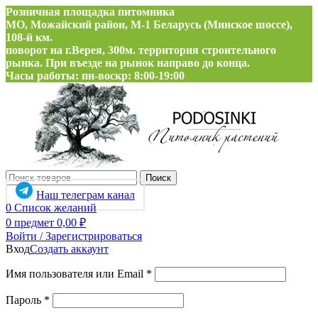
Розничная площадка питомника
МО, Можайский район, М-1 Беларусь (Минское шоссе),
108-й км.
поворот на г.Верея, 300м. территория строительного
рынка. При въезде на рынок направо до конца.
Часы работы: пн-воскр: 8:00-19:00
Поиск
Наш телеграм канал
0
Список желаний
0
предмет
0,00
₽
Войти / Зарегистрироваться
Вход
Создать аккаунт
Обязательно
Имя пользователя или Email
*
Обязательно
Пароль
*