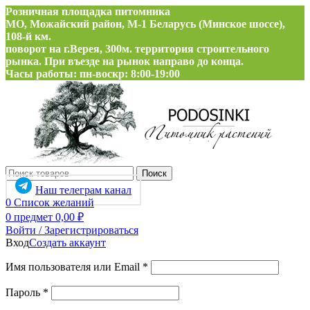
Розничная площадка питомника
МО, Можайский район, М-1 Беларусь (Минское шоссе),
108-й км.
поворот на г.Верея, 300м. территория строительного
рынка. При въезде на рынок направо до конца.
Часы работы: пн-воскр: 8:00-19:00
Поиск
Наш телеграм канал
0
Список желаний
0
предмет
0,00
₽
Войти / Зарегистрироваться
Вход
Создать аккаунт
Обязательно
Имя пользователя или Email
*
Обязательно
Пароль
*