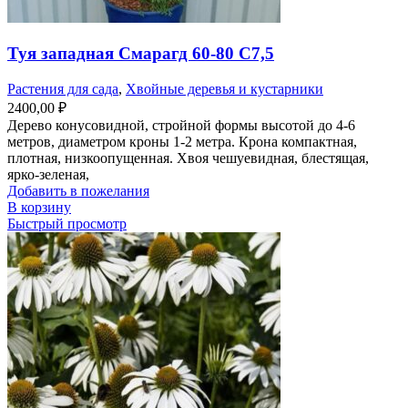
Туя западная Смарагд 60-80 С7,5
Растения для сада
,
Хвойные деревья и кустарники
2400,00
₽
Дерево конусовидной, стройной формы высотой до 4-6
метров, диаметром кроны 1-2 метра. Крона компактная,
плотная, низкоопущенная. Хвоя чешуевидная, блестящая,
ярко-зеленая,
Добавить в пожелания
В корзину
Быстрый просмотр