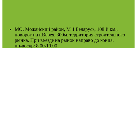
МО, Можайский район, М-1 Беларусь, 108-й км.,
поворот на г.Верея, 300м. территория строительного
рынка. При въезде на рынок направо до конца.
пн-воскр: 8.00-19.00
(Возможно сезонное изменение)