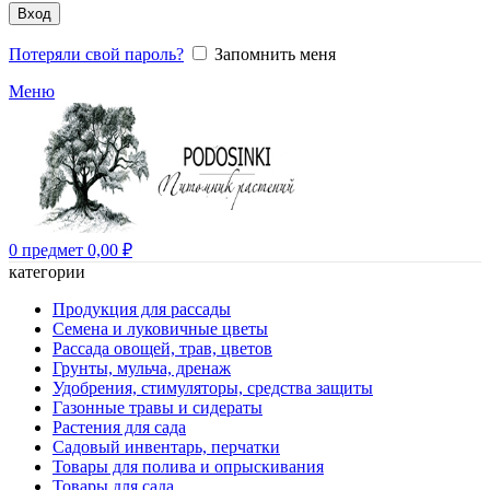
Вход
Потеряли свой пароль?
Запомнить меня
Меню
0
предмет
0,00
₽
категории
Продукция для рассады
Семена и луковичные цветы
Рассада овощей, трав, цветов
Грунты, мульча, дренаж
Удобрения, стимуляторы, средства защиты
Газонные травы и сидераты
Растения для сада
Садовый инвентарь, перчатки
Товары для полива и опрыскивания
Товары для сада