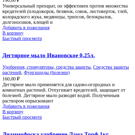
190,00
₽
Универсальный препарат, он эффективен против множества
вредителей (плодожорок, белянок, совок, листоверток, тлей,
колорадского жука, медяницы, трипсов, белокрылок,
долгоносиков, клещей и
Добавить в пожелания
В корзину
Быстрый просмотр
Дегтярное мыло Ивановское 0,25л.
Удобрения, стимуляторы, средства защиты
,
Средства защиты
растений
,
Фунгициды (болезни)
160,00
₽
Дегтярное мыло применяется для садово-огородных и
комнатных растений. Отпугивает вредителей, защищает от
болезней. Дегтярное мыло разводят водой. Полученным
раствором опрыскивают
Добавить в пожелания
В корзину
Быстрый просмотр
Диаммофоска удобрение Лама Торф 1кг.