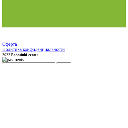
Оферта
Политика конфиденциальности
2022
Podosinki-center
.
Поиск
МЕНЮ
Категории
Продукция для рассады
Семена и луковичные цветы
Рассада овощей, трав, цветов
Грунты, мульча, дренаж
Удобрения, стимуляторы, средства защиты
Газонные травы и сидераты
Растения для сада
Садовый инвентарь, перчатки