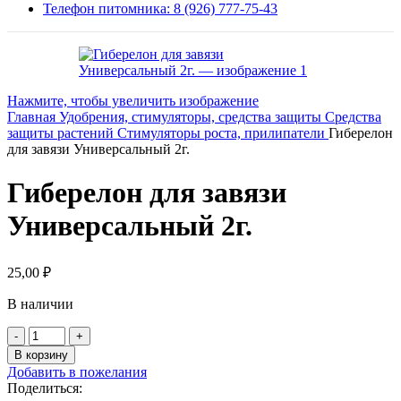
Телефон питомника: 8 (926) 777-75-43
Нажмите, чтобы увеличить изображение
Главная
Удобрения, стимуляторы, средства защиты
Средства
защиты растений
Стимуляторы роста, прилипатели
Гиберелон
для завязи Универсальный 2г.
Гиберелон для завязи
Универсальный 2г.
25,00
₽
В наличии
Количество
товара
В корзину
Гиберелон
Добавить в пожелания
для
Поделиться:
завязи