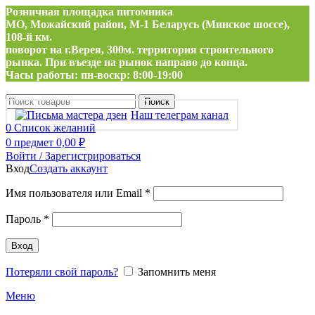
Розничная площадка питомника
МО, Можайский район, М-1 Беларусь (Минское шоссе),
108-й км.
поворот на г.Верея, 300м. территория строительного
рынка. При въезде на рынок направо до конца.
Часы работы: пн-воскр: 8:00-19:00
Поиск
Наш телеграм канал
0
Список желаний
0
предмет
0,00
₽
Войти / Зарегистрироваться
Вход
Создать аккаунт
Обязательно
Имя пользователя или Email
*
Обязательно
Пароль
*
Вход
Потеряли свой пароль?
Запомнить меня
Меню