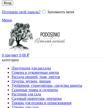
Вход
Потеряли свой пароль?
Запомнить меня
Меню
0
предмет
0,00
₽
категории
Продукция для рассады
Семена и луковичные цветы
Рассада овощей, трав, цветов
Грунты, мульча, дренаж
Удобрения, стимуляторы, средства защиты
Газонные травы и сидераты
Растения для сада
Садовый инвентарь, перчатки
Товары для полива и опрыскивания
Товары для сада