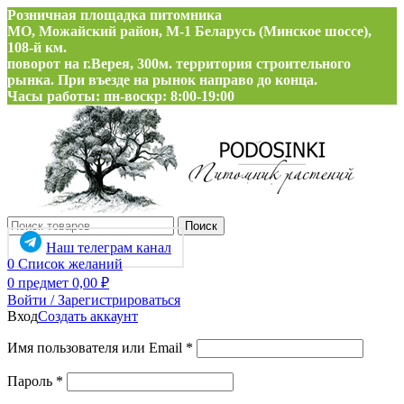
Розничная площадка питомника
МО, Можайский район, М-1 Беларусь (Минское шоссе),
108-й км.
поворот на г.Верея, 300м. территория строительного
рынка. При въезде на рынок направо до конца.
Часы работы: пн-воскр: 8:00-19:00
Поиск
Наш телеграм канал
0
Список желаний
0
предмет
0,00
₽
Войти / Зарегистрироваться
Вход
Создать аккаунт
Обязательно
Имя пользователя или Email
*
Обязательно
Пароль
*