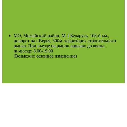
МО, Можайский район, М-1 Беларусь, 108-й км.,
поворот на г.Верея, 300м. территория строительного
рынка. При въезде на рынок направо до конца.
пн-воскр: 8.00-19.00
(Возможно сезонное изменение)