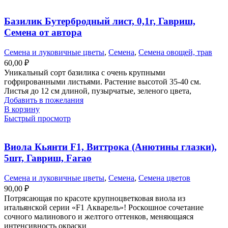
Базилик Бутербродный лист, 0,1г, Гавриш,
Семена от автора
Семена и луковичные цветы
,
Семена
,
Семена овощей, трав
60,00
₽
Уникальный сорт базилика с очень крупными
гофрированными листьями. Растение высотой 35-40 см.
Листья до 12 см длиной, пузырчатые, зеленого цвета,
Добавить в пожелания
В корзину
Быстрый просмотр
Виола Кьянти F1, Виттрока (Анютины глазки),
5шт, Гавриш, Farao
Семена и луковичные цветы
,
Семена
,
Семена цветов
90,00
₽
Потрясающая по красоте крупноцветковая виола из
итальянской серии «F1 Акварель»! Роскошное сочетание
сочного малинового и желтого оттенков, меняющаяся
интенсивность окраски