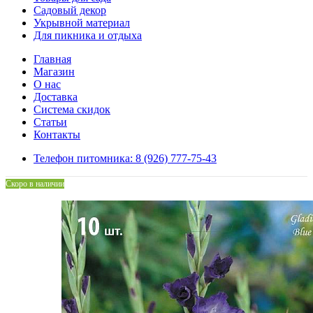
Садовый декор
Укрывной материал
Для пикника и отдыха
Главная
Магазин
О нас
Доставка
Система скидок
Статьи
Контакты
Телефон питомника: 8 (926) 777-75-43
Скоро в наличии