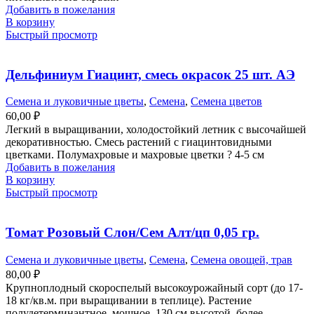
Добавить в пожелания
В корзину
Быстрый просмотр
Дельфиниум Гиацинт, смесь окрасок 25 шт. АЭ
Семена и луковичные цветы
,
Семена
,
Семена цветов
60,00
₽
Легкий в выращивании, холодостойкий летник с высочайшей
декоративностью. Смесь растений с гиацинтовидными
цветками. Полумахровые и махровые цветки ? 4-5 см
Добавить в пожелания
В корзину
Быстрый просмотр
Томат Розовый Слон/Сем Алт/цп 0,05 гр.
Семена и луковичные цветы
,
Семена
,
Семена овощей, трав
80,00
₽
Крупноплодный скороспелый высокоурожайный сорт (до 17-
18 кг/кв.м. при выращивании в теплице). Растение
полудетерминантное, мощное, 130 см высотой, более