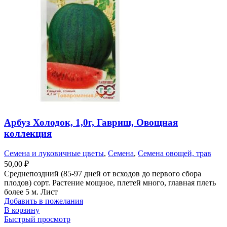
Арбуз Холодок, 1,0г, Гавриш, Овощная
коллекция
Семена и луковичные цветы
,
Семена
,
Семена овощей, трав
50,00
₽
Среднепоздний (85-97 дней от всходов до первого сбора
плодов) сорт. Растение мощное, плетей много, главная плеть
более 5 м. Лист
Добавить в пожелания
В корзину
Быстрый просмотр