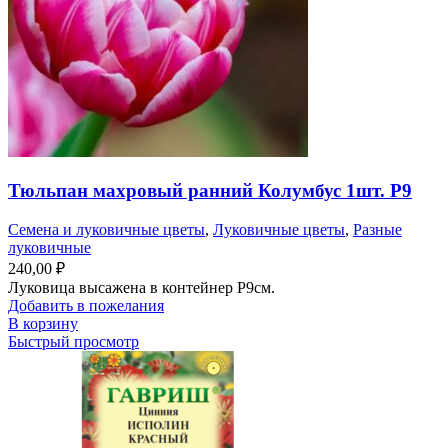
Тюльпан махровый ранний Колумбус 1шт. Р9
Семена и луковичные цветы
,
Луковичные цветы
,
Разные
луковичные
240,00
₽
Луковица высажена в контейнер Р9см.
Добавить в пожелания
В корзину
Быстрый просмотр