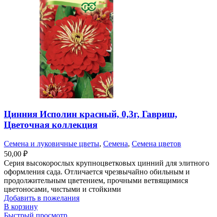
Цинния Исполин красный, 0,3г, Гавриш,
Цветочная коллекция
Семена и луковичные цветы
,
Семена
,
Семена цветов
50,00
₽
Серия высокорослых крупноцветковых цинний для элитного
оформления сада. Отличается чрезвычайно обильным и
продолжительным цветением, прочными ветвящимися
цветоносами, чистыми и стойкими
Добавить в пожелания
В корзину
Быстрый просмотр