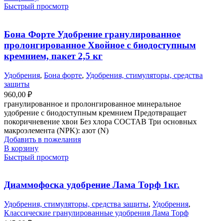
Быстрый просмотр
Бона Форте Удобрение гранулированное
пролонгированное Хвойное с биодоступным
кремнием, пакет 2,5 кг
Удобрения
,
Бона форте
,
Удобрения, стимуляторы, средства
защиты
960,00
₽
гранулированное и пролонгированное минеральное
удобрение с биодоступным кремнием Предотвращает
покоричневение хвои Без хлора СОСТАВ Три основных
макроэлемента (NPK): азот (N)
Добавить в пожелания
В корзину
Быстрый просмотр
Диаммофоска удобрение Лама Торф 1кг.
Удобрения, стимуляторы, средства защиты
,
Удобрения
,
Классические гранулированные удобрения Лама Торф