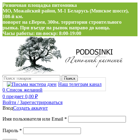
Розничная площадка питомника
МО, Можайский район, М-1 Беларусь (Минское шоссе),
108-й км.
поворот на г.Верея, 300м. территория строительного
рынка. При въезде на рынок направо до конца.
Часы работы: пн-воскр: 8:00-19:00
Поиск
Наш телеграм канал
0
Список желаний
0
предмет
0,00
₽
Войти / Зарегистрироваться
Вход
Создать аккаунт
Обязательно
Имя пользователя или Email
*
Обязательно
Пароль
*