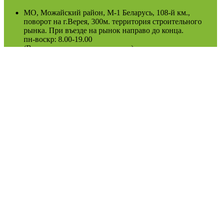
МО, Можайский район, М-1 Беларусь, 108-й км.,
поворот на г.Верея, 300м. территория строительного
рынка. При въезде на рынок направо до конца.
пн-воскр: 8.00-19.00
(Возможно сезонное изменение)
Оферта
Политика конфиденциальности
2022
Podosinki-center
.