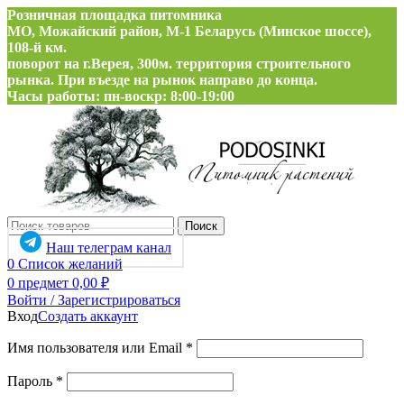
Розничная площадка питомника
МО, Можайский район, М-1 Беларусь (Минское шоссе),
108-й км.
поворот на г.Верея, 300м. территория строительного
рынка. При въезде на рынок направо до конца.
Часы работы: пн-воскр: 8:00-19:00
Поиск
Наш телеграм канал
0
Список желаний
0
предмет
0,00
₽
Войти / Зарегистрироваться
Вход
Создать аккаунт
Обязательно
Имя пользователя или Email
*
Обязательно
Пароль
*