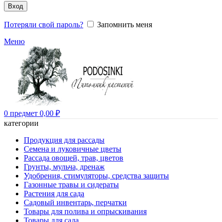
Вход
Потеряли свой пароль?
Запомнить меня
Меню
0
предмет
0,00
₽
категории
Продукция для рассады
Семена и луковичные цветы
Рассада овощей, трав, цветов
Грунты, мульча, дренаж
Удобрения, стимуляторы, средства защиты
Газонные травы и сидераты
Растения для сада
Садовый инвентарь, перчатки
Товары для полива и опрыскивания
Товары для сада