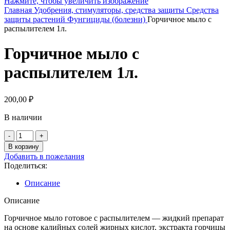
Нажмите, чтобы увеличить изображение
Главная
Удобрения, стимуляторы, средства защиты
Средства
защиты растений
Фунгициды (болезни)
Горчичное мыло с
распылителем 1л.
Горчичное мыло с
распылителем 1л.
200,00
₽
В наличии
Количество
товара
В корзину
Горчичное
Добавить в пожелания
мыло
Поделиться:
с
распылителем
Описание
1л.
Описание
Горчичное мыло готовое с распылителем — жидкий препарат
на основе калийных солей жирных кислот, экстракта горчицы