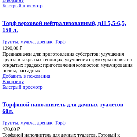
В корзину
Быстрый просмотр
Торф верховой нейтрализованный, рН 5,5-6,5,
150 л.
Грунты, мульча, дренаж
,
Торф
1290,00
₽
Предназначен для: приготовления субстратов; улучшения
грунта в закрытых теплицах; улучшения структуры почвы на
открытых грядках; приготовления компостов; мульчирования
почвы; рассадных
Добавить в пожелания
В корзину
Быстрый просмотр
Торфяной наполнитель для дачных туалетов
60л.
Грунты, мульча, дренаж
,
Торф
470,00
₽
Торфяной наполнитель для дачных туалетов. Готовый к