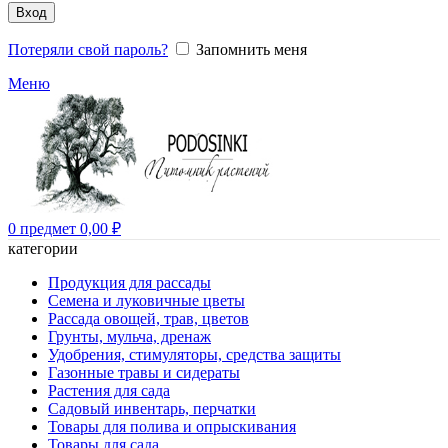
Вход
Потеряли свой пароль?
Запомнить меня
Меню
0
предмет
0,00
₽
категории
Продукция для рассады
Семена и луковичные цветы
Рассада овощей, трав, цветов
Грунты, мульча, дренаж
Удобрения, стимуляторы, средства защиты
Газонные травы и сидераты
Растения для сада
Садовый инвентарь, перчатки
Товары для полива и опрыскивания
Товары для сада