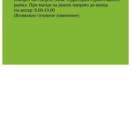
рынка. При въезде на рынок направо до конца.
пн-воскр: 8.00-19.00
(Возможно сезонное изменение)
Оферта
Политика конфиденциальности
2022
Podosinki-center
.
Поиск
МЕНЮ
Категории