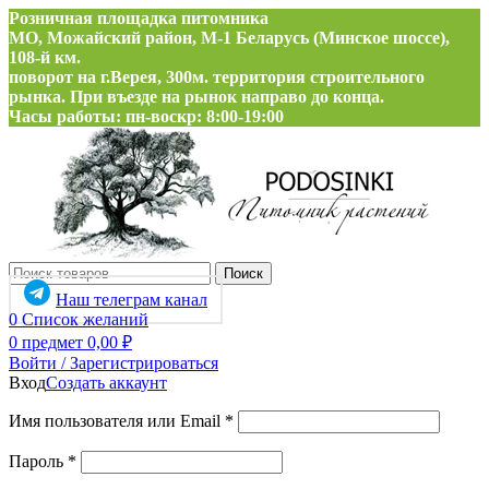
Розничная площадка питомника
МО, Можайский район, М-1 Беларусь (Минское шоссе),
108-й км.
поворот на г.Верея, 300м. территория строительного
рынка. При въезде на рынок направо до конца.
Часы работы: пн-воскр: 8:00-19:00
Поиск
Наш телеграм канал
0
Список желаний
0
предмет
0,00
₽
Войти / Зарегистрироваться
Вход
Создать аккаунт
Обязательно
Имя пользователя или Email
*
Обязательно
Пароль
*