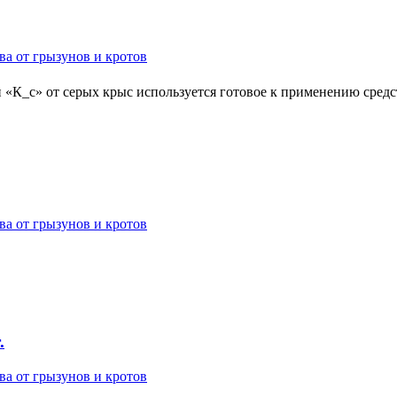
ва от грызунов и кротов
«К_с» от серых крыс используется готовое к применению сред
ва от грызунов и кротов
.
ва от грызунов и кротов