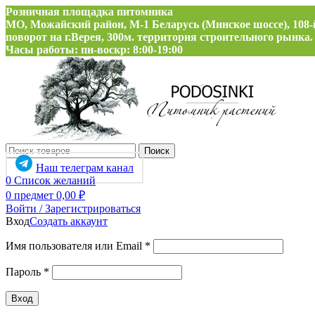
Розничная площадка питомника
МО, Можайский район, М-1 Беларусь (Минское шоссе), 108-
поворот на г.Верея, 300м. территория строительного рынка.
Часы работы: пн-воскр: 8:00-19:00
Поиск
Наш телеграм канал
0
Список желаний
0
предмет
0,00
₽
Войти / Зарегистрироваться
Вход
Создать аккаунт
Обязательно
Имя пользователя или Email
*
Обязательно
Пароль
*
Вход