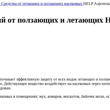
й
Средства от летающих и ползающих насекомых
HELP Аэрозол
ый от ползающих и летающих
спечивает эффективную защиту от всех видов летающих и полз
здо. Действующее вещество воздействует на насекомых через хи
ирован.
мых в помещениях: мух, комаров, москитов, бабочек моли, ос, 