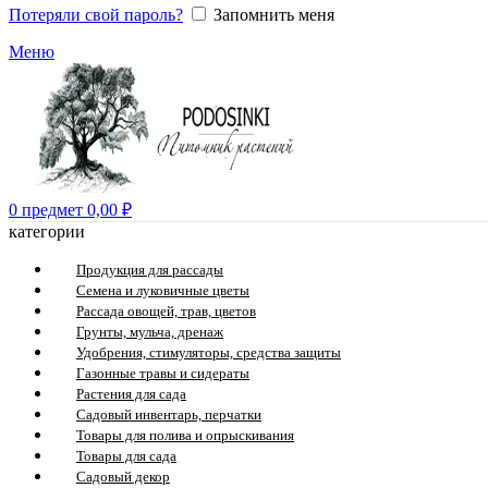
Потеряли свой пароль?
Запомнить меня
Меню
0
предмет
0,00
₽
категории
Продукция для рассады
Семена и луковичные цветы
Рассада овощей, трав, цветов
Грунты, мульча, дренаж
Удобрения, стимуляторы, средства защиты
Газонные травы и сидераты
Растения для сада
Садовый инвентарь, перчатки
Товары для полива и опрыскивания
Товары для сада
Садовый декор