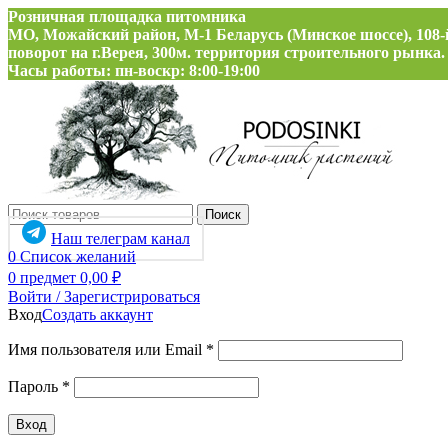
Розничная площадка питомника
МО, Можайский район, М-1 Беларусь (Минское шоссе), 108-
поворот на г.Верея, 300м. территория строительного рынка.
Часы работы: пн-воскр: 8:00-19:00
Поиск
Наш телеграм канал
0
Список желаний
0
предмет
0,00
₽
Войти / Зарегистрироваться
Вход
Создать аккаунт
Обязательно
Имя пользователя или Email
*
Обязательно
Пароль
*
Вход