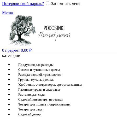
Потеряли свой пароль?
Запомнить меня
Меню
0
предмет
0,00
₽
категории
Продукция для рассады
Семена и луковичные цветы
Рассада овощей, трав, цветов
Грунты, мульча, дренаж
Удобрения, стимуляторы, средства защиты
Газонные травы и сидераты
Растения для сада
Садовый инвентарь, перчатки
Товары для полива и опрыскивания
Товары для сада
Садовый декор