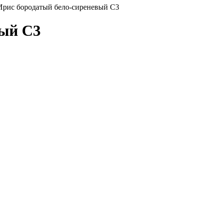
Ирис бородатый бело-сиреневый С3
вый С3