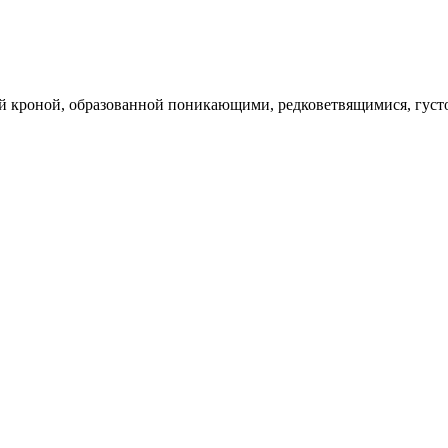
ной кроной, образованной поникающими, редковетвящимися, гус