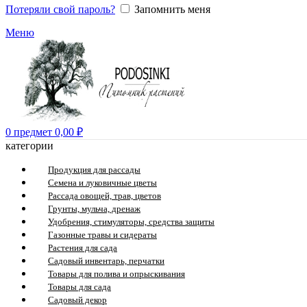
Потеряли свой пароль?
Запомнить меня
Меню
0
предмет
0,00
₽
категории
Продукция для рассады
Семена и луковичные цветы
Рассада овощей, трав, цветов
Грунты, мульча, дренаж
Удобрения, стимуляторы, средства защиты
Газонные травы и сидераты
Растения для сада
Садовый инвентарь, перчатки
Товары для полива и опрыскивания
Товары для сада
Садовый декор