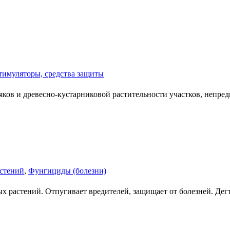
тимуляторы, средства защиты
ков и древесно-кустарниковой растительности участков, непред
астений
,
Фунгициды (болезни)
х растений. Отпугивает вредителей, защищает от болезней. Де