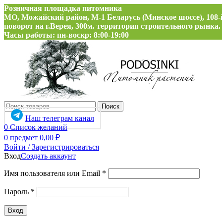
Розничная площадка питомника
МО, Можайский район, М-1 Беларусь (Минское шоссе), 108-
поворот на г.Верея, 300м. территория строительного рынка.
Часы работы: пн-воскр: 8:00-19:00
Поиск
Наш телеграм канал
0
Список желаний
0
предмет
0,00
₽
Войти / Зарегистрироваться
Вход
Создать аккаунт
Обязательно
Имя пользователя или Email
*
Обязательно
Пароль
*
Вход