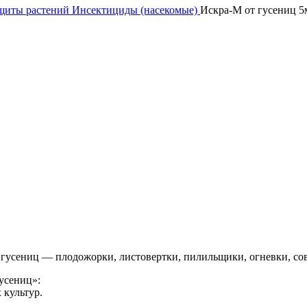
ащиты растений
Инсектициды (насекомые)
Искра-М от гусениц 5
гусениц — плодожорки, листовертки, пилильщики, огневки, сов
усениц»:
 культур.