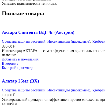
Успешно применяется в теплицах.
Похожие товары
Актара Сингента ВДГ 4г (Австрия)
Средства защиты растений
,
Инсектициды (насекомые)
,
Удобрен
330,00
₽
Инсектицид АКТАРА — самая эффективная оригинальная австри
название
Добавить в пожелания
В корзину
Быстрый просмотр
Алатар 25мл (ВХ)
Средства защиты растений
,
Инсектициды (насекомые)
,
Удобрен
190,00
₽
Универсальный препарат, он эффективен против множества вред
клещей и