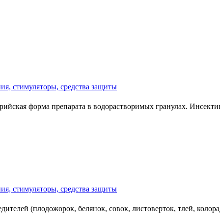
ия, стимуляторы, средства защиты
йская форма препарата в водорастворимых гранулах. Инсектиц
ия, стимуляторы, средства защиты
ителей (плодожорок, белянок, совок, листоверток, тлей, колора