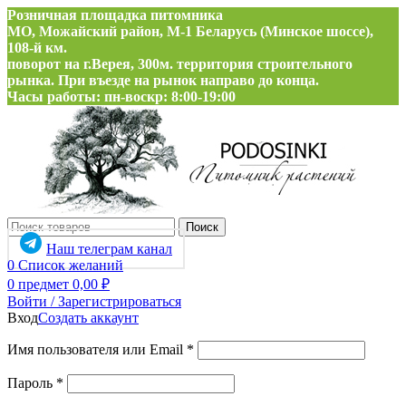
Розничная площадка питомника
МО, Можайский район, М-1 Беларусь (Минское шоссе),
108-й км.
поворот на г.Верея, 300м. территория строительного
рынка. При въезде на рынок направо до конца.
Часы работы: пн-воскр: 8:00-19:00
Поиск
Наш телеграм канал
0
Список желаний
0
предмет
0,00
₽
Войти / Зарегистрироваться
Вход
Создать аккаунт
Обязательно
Имя пользователя или Email
*
Обязательно
Пароль
*