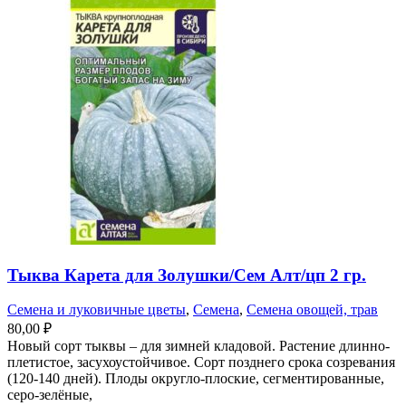
Тыква Карета для Золушки/Сем Алт/цп 2 гр.
Семена и луковичные цветы
,
Семена
,
Семена овощей, трав
80,00
₽
Новый сорт тыквы – для зимней кладовой. Растение длинно-
плетистое, засухоустойчивое. Сорт позднего срока созревания
(120-140 дней). Плоды округло-плоские, сегментированные,
серо-зелёные,