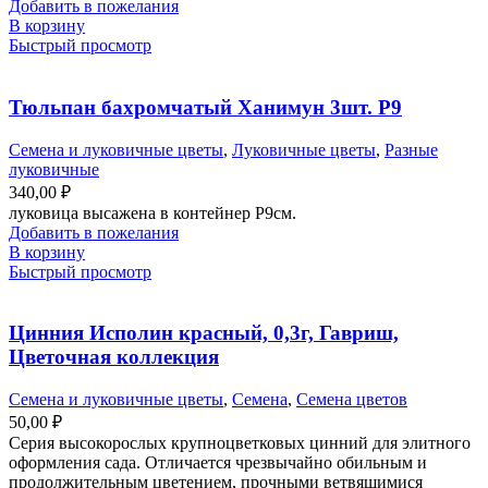
Добавить в пожелания
В корзину
Быстрый просмотр
Тюльпан бахромчатый Ханимун 3шт. Р9
Семена и луковичные цветы
,
Луковичные цветы
,
Разные
луковичные
340,00
₽
луковица высажена в контейнер Р9см.
Добавить в пожелания
В корзину
Быстрый просмотр
Цинния Исполин красный, 0,3г, Гавриш,
Цветочная коллекция
Семена и луковичные цветы
,
Семена
,
Семена цветов
50,00
₽
Серия высокорослых крупноцветковых цинний для элитного
оформления сада. Отличается чрезвычайно обильным и
продолжительным цветением, прочными ветвящимися