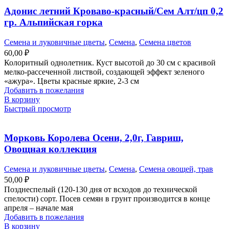
Адонис летний Кроваво-красный/Сем Алт/цп 0,2
гр. Альпийская горка
Семена и луковичные цветы
,
Семена
,
Семена цветов
60,00
₽
Колоритный однолетник. Куст высотой до 30 см с красивой
мелко-рассеченной листвой, создающей эффект зеленого
«ажура». Цветы красные яркие, 2-3 см
Добавить в пожелания
В корзину
Быстрый просмотр
Морковь Королева Осени, 2,0г, Гавриш,
Овощная коллекция
Семена и луковичные цветы
,
Семена
,
Семена овощей, трав
50,00
₽
Позднеспелый (120-130 дня от всходов до технической
спелости) сорт. Посев семян в грунт производится в конце
апреля – начале мая
Добавить в пожелания
В корзину