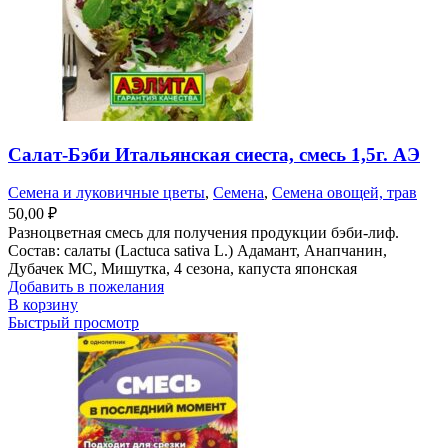
Салат-Бэби Итальянская сиеста, смесь 1,5г. АЭ
Семена и луковичные цветы
,
Семена
,
Семена овощей, трав
50,00
₽
Разноцветная смесь для получения продукции бэби-лиф.
Состав: салаты (Lactuca sativa L.) Адамант, Анапчанин,
Дубачек МС, Мишутка, 4 сезона, капуста японская
Добавить в пожелания
В корзину
Быстрый просмотр