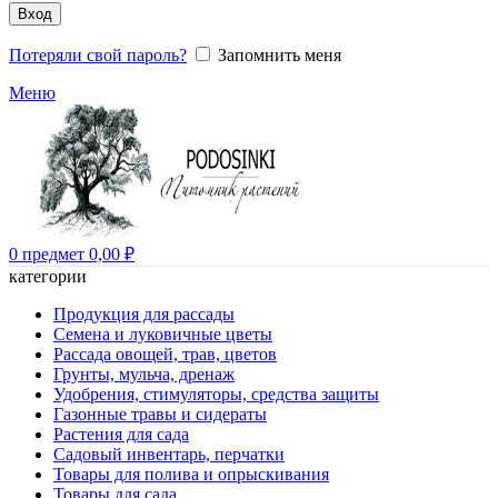
Вход
Потеряли свой пароль?
Запомнить меня
Меню
0
предмет
0,00
₽
категории
Продукция для рассады
Семена и луковичные цветы
Рассада овощей, трав, цветов
Грунты, мульча, дренаж
Удобрения, стимуляторы, средства защиты
Газонные травы и сидераты
Растения для сада
Садовый инвентарь, перчатки
Товары для полива и опрыскивания
Товары для сада