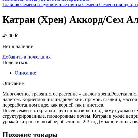
Главная
Семена и луковичные цветы
Семена
Семена овощей, т
Катран (Хрен) Аккорд/Сем А
45,00
₽
Нет в наличии
Добавить в пожелания
Поделиться:
Описание
Описание
Многолетнее травянистое растение – аналог хрена.Розетка лис
налетом. Корнеплод цилиндрический, прямой, гладкий, массой 1
переработанном виде, как корней так и листьев.
Посев семян в открытый грунт производят под зиму сухими се
структурированные, плодородные почвы. Катран в уходе непр
урожай катрана в октябре, обычно на 2-3 год (можно использо
Похожие товары