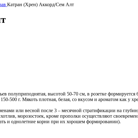
рав
Катран (Хрен) Аккорд/Сем Алт
лт
тьев полуприподнятая, высотой 50-70 см, в розетке формируетс
50-500 г. Мякоть плотная, белая, со вкусом и ароматом как у х
менами или весной после 3 – месячной стратификации на глубин
ихотлив, морозостоек, кроме прополки осуществляют своевреме
вать и однолетние корни при их хорошем формировании).