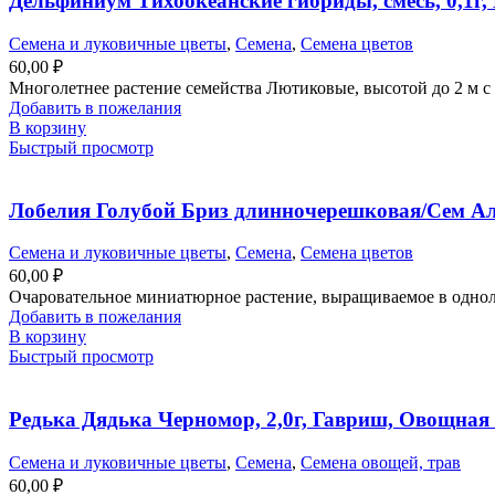
Дельфиниум Тихоокеанские гибриды, смесь, 0,1г,
Семена и луковичные цветы
,
Семена
,
Семена цветов
60,00
₽
Многолетнее растение семейства Лютиковые, высотой до 2 м с
Добавить в пожелания
В корзину
Быстрый просмотр
Лобелия Голубой Бриз длинночерешковая/Сем Алт
Семена и луковичные цветы
,
Семена
,
Семена цветов
60,00
₽
Очаровательное миниатюрное растение, выращиваемое в одноле
Добавить в пожелания
В корзину
Быстрый просмотр
Редька Дядька Черномор, 2,0г, Гавриш, Овощная
Семена и луковичные цветы
,
Семена
,
Семена овощей, трав
60,00
₽