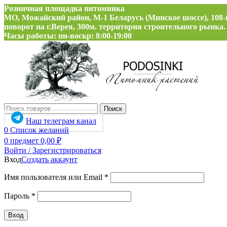
Розничная площадка питомника
МО, Можайский район, М-1 Беларусь (Минское шоссе), 108-
поворот на г.Верея, 300м. территория строительного рынка.
Часы работы: пн-воскр: 8:00-19:00
Поиск
Наш телеграм канал
0
Список желаний
0
предмет
0,00
₽
Войти / Зарегистрироваться
Вход
Создать аккаунт
Обязательно
Имя пользователя или Email
*
Обязательно
Пароль
*
Вход