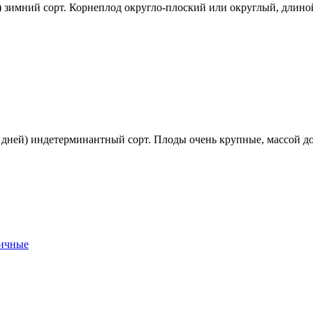
) зимний сорт. Корнеплод округло-плоский или округлый, длиной
ней) индетерминантный сорт. Плоды очень крупные, массой до 
вичные