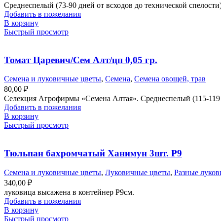
Среднеспелый (73-90 дней от всходов до технической спелости
Добавить в пожелания
В корзину
Быстрый просмотр
Томат Царевич/Сем Алт/цп 0,05 гр.
Семена и луковичные цветы
,
Семена
,
Семена овощей, трав
80,00
₽
Селекция Агрофирмы «Семена Алтая». Среднеспелый (115-119 д
Добавить в пожелания
В корзину
Быстрый просмотр
Тюльпан бахромчатый Ханимун 3шт. Р9
Семена и луковичные цветы
,
Луковичные цветы
,
Разные луко
340,00
₽
луковица высажена в контейнер Р9см.
Добавить в пожелания
В корзину
Быстрый просмотр