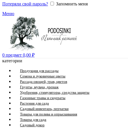
Потеряли свой пароль?
Запомнить меня
Меню
0
предмет
0,00
₽
категории
Продукция для рассады
Семена и луковичные цветы
Рассада овощей, трав, цветов
Грунты, мульча, дренаж
Удобрения, стимуляторы, средства защиты
Газонные травы и сидераты
Растения для сада
Садовый инвентарь, перчатки
Товары для полива и опрыскивания
Товары для сада
Садовый декор