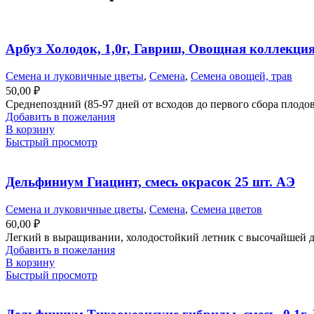
Арбуз Холодок, 1,0г, Гавриш, Овощная коллекци
Семена и луковичные цветы
,
Семена
,
Семена овощей, трав
50,00
₽
Среднепоздний (85-97 дней от всходов до первого сбора плодов)
Добавить в пожелания
В корзину
Быстрый просмотр
Дельфиниум Гиацинт, смесь окрасок 25 шт. АЭ
Семена и луковичные цветы
,
Семена
,
Семена цветов
60,00
₽
Легкий в выращивании, холодостойкий летник с высочайшей д
Добавить в пожелания
В корзину
Быстрый просмотр