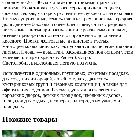
стволом до 20—40 см в диаметре и тонкими прямыми
ветвями. Кора тонкая, тусклого серо-коричневого цвета,
сначала гладкая, у старых растений неглубоко потрескавшаяся.
Листья супротивные, темно-зеленые, трехлопастные, средняя
доля длиннее боковых, голые, блестящие, снизу с редкими
волосками. листья при распускании с розоватым оттенком,
осенью приобретают оттенки от оранжевого до огненно-
красного. Цветки желтоватые, душистые в густых
многоцветковых метелках, распускаются после развертывания
листьев. Плоды — крылатки, расходящиеся под острым углом,
зеленые или ярко-красные. Растет быстро.
Светолюбив, выдерживает легкую полутень.
Используется в одиночных, групповых, букетных посадках,
для создания изгородей, аллей, опушек, древесно-
кустарниковых групп и сезонных композиций, а также для
оформления водоемов. Рекомендуется для озеленения
городских дворов, детских площадок, школьных дворов,
площадок для отдыха, в скверах, на городских улицах и
площадях.
Похожие товары