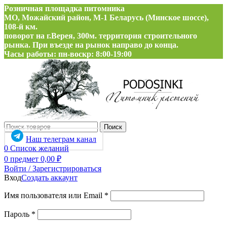
Розничная площадка питомника
МО, Можайский район, М-1 Беларусь (Минское шоссе),
108-й км.
поворот на г.Верея, 300м. территория строительного
рынка. При въезде на рынок направо до конца.
Часы работы: пн-воскр: 8:00-19:00
Поиск
Наш телеграм канал
0
Список желаний
0
предмет
0,00
₽
Войти / Зарегистрироваться
Вход
Создать аккаунт
Обязательно
Имя пользователя или Email
*
Обязательно
Пароль
*