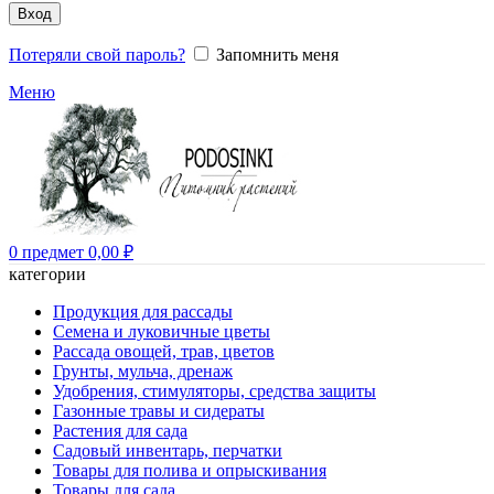
Вход
Потеряли свой пароль?
Запомнить меня
Меню
0
предмет
0,00
₽
категории
Продукция для рассады
Семена и луковичные цветы
Рассада овощей, трав, цветов
Грунты, мульча, дренаж
Удобрения, стимуляторы, средства защиты
Газонные травы и сидераты
Растения для сада
Садовый инвентарь, перчатки
Товары для полива и опрыскивания
Товары для сада