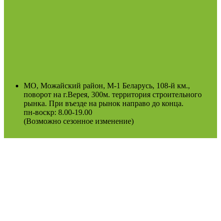
МО, Можайский район, М-1 Беларусь, 108-й км.,
поворот на г.Верея, 300м. территория строительного
рынка. При въезде на рынок направо до конца.
пн-воскр: 8.00-19.00
(Возможно сезонное изменение)