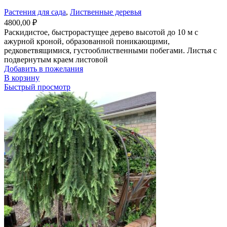
Растения для сада
,
Лиственные деревья
4800,00
₽
Раскидистое, быстрорастущее дерево высотой до 10 м с
ажурной кроной, образованной поникающими,
редковетвящимися, густооблиственными побегами. Листья с
подвернутым краем листовой
Добавить в пожелания
В корзину
Быстрый просмотр