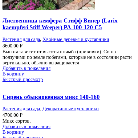
Лиственница кемфера Стифф Випер (Larix
kaempferi Stiff Weeper) РА 100-120 С5
Растения для сада
,
Хвойные деревья и кустарники
8600,00
₽
Высота зависит от высоты штамба (прививки). Сорт с
ползучими по земле побегами, которые не в состоянии расти
вертикально, обычно выращивается
Добавить в пожелания
В корзину
Быстрый просмотр
Сирень обыкновенная микс 140-160
Растения для сада
,
Декоративные кустарники
4700,00
₽
Микс сортов.
Добавить в пожелания
В корзину
Быстрый просмотр