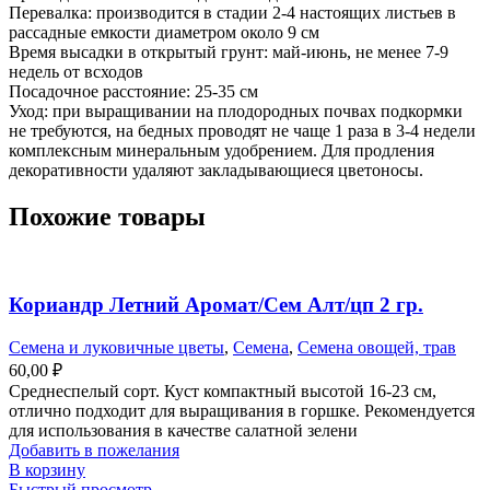
Перевалка: производится в стадии 2-4 настоящих листьев в
рассадные емкости диаметром около 9 см
Время высадки в открытый грунт: май-июнь, не менее 7-9
недель от всходов
Посадочное расстояние: 25-35 см
Уход: при выращивании на плодородных почвах подкормки
не требуются, на бедных проводят не чаще 1 раза в 3-4 недели
комплексным минеральным удобрением. Для продления
декоративности удаляют закладывающиеся цветоносы.
Похожие товары
Кориандр Летний Аромат/Сем Алт/цп 2 гр.
Семена и луковичные цветы
,
Семена
,
Семена овощей, трав
60,00
₽
Среднеспелый сорт. Куст компактный высотой 16-23 см,
отлично подходит для выращивания в горшке. Рекомендуется
для использования в качестве салатной зелени
Добавить в пожелания
В корзину
Быстрый просмотр