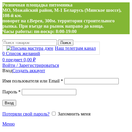
Розничная площадка питомника
МО, Можайский район, М-1 Беларусь (Минское шоссе),
108-й км.
поворот на г.Верея, 300м. территория строительного
рынка. При въезде на рынок направо до конца.
Часы работы: пн-воскр: 8:00-19:00
Поиск
Наш телеграм канал
0
Список желаний
0
предмет
0,00
₽
Войти / Зарегистрироваться
Вход
Создать аккаунт
Обязательно
Имя пользователя или Email
*
Обязательно
Пароль
*
Вход
Потеряли свой пароль?
Запомнить меня
Меню