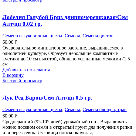
Лобелия Голубой Бриз длинночерешковая/Сем
Алт/цп 0,02 гр.
Семена и луковичные цветы
,
Семена
,
Семена цветов
60,00
₽
Очаровательное миниатюрное растение, выращиваемое в
однолетней культуре. Образует небольшие компактные
кустики до 10 см высотой, обильно усыпанные мелкими (1,5
см
Добавить в пожелания
В корзину
Быстрый просмотр
Лук Ред Барон/Сем Алт/цп 0,5 гр.
Семена и луковичные цветы
,
Семена
,
Семена овощей, трав
60,00
₽
Среднеранний (95-105 дней) урожайный сорт. Выращивать
можно посевом семян в открытый грунт для получения репки
или через севок. Луковица плоскоокруглая,