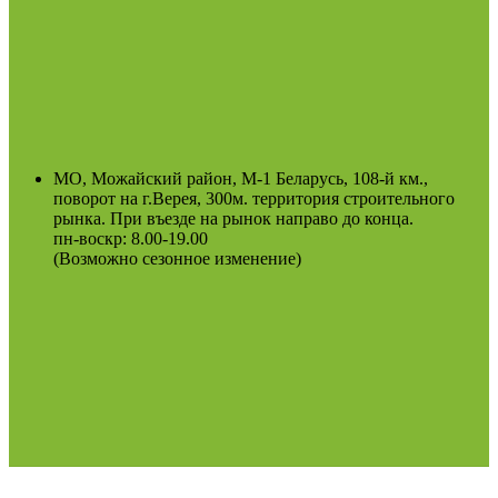
МО, Можайский район, М-1 Беларусь, 108-й км.,
поворот на г.Верея, 300м. территория строительного
рынка. При въезде на рынок направо до конца.
пн-воскр: 8.00-19.00
(Возможно сезонное изменение)