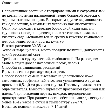
Описание
Неприхотливое растение с гофрированными и бахромчатыми
по краям листьями насыщенной темно-бордовой окраски с
черным отливом по краю. В открытом грунте выращивается
как однолетник, в комнатных условиях как многолетник.
Отлично подходит в качестве бордюрной культуры, для
групповых посадок и размещения в затененных влажных
участках сада. Используется на срезку в качестве компаньона
для роз, гелиотропа и других культур.
Высота растения: 30-35 см
Условия выращивания, место посадки: полутень, допускается
яркий рассеянный свет
Требования к грунту: легкий, слабокислый. На рассадном
этапе в грунт добавляют речной песок, перлит
Способы выращивания: рассадный
Время посева на рассаду: март-апрель
Способ посева: семена высевают на уплотненное ложе
замоченных торфяных таблеток или увлажненного грунта,
присыпая 0,5-1,0 см рыхлого грунта. Посевы увлажняют из
опрыскивателя. Емкость накрывают прозрачной крышкой или
пленкой до появления первых всходов, периодически
проветривают. При раннем посеве обеспечивают досветку не
менее 10-12 часов в сутки и температуру 22-24°С
Время до появления всходов: 7-14 дней