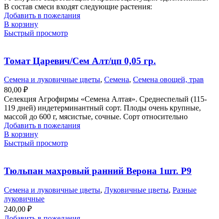
В состав смеси входят следующие растения:
Добавить в пожелания
В корзину
Быстрый просмотр
Томат Царевич/Сем Алт/цп 0,05 гр.
Семена и луковичные цветы
,
Семена
,
Семена овощей, трав
80,00
₽
Селекция Агрофирмы «Семена Алтая». Среднеспелый (115-
119 дней) индетерминантный сорт. Плоды очень крупные,
массой до 600 г, мясистые, сочные. Сорт относительно
Добавить в пожелания
В корзину
Быстрый просмотр
Тюльпан махровый ранний Верона 1шт. Р9
Семена и луковичные цветы
,
Луковичные цветы
,
Разные
луковичные
240,00
₽
Добавить в пожелания