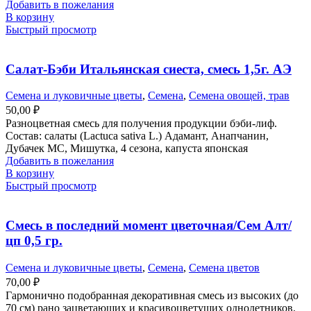
Добавить в пожелания
В корзину
Быстрый просмотр
Салат-Бэби Итальянская сиеста, смесь 1,5г. АЭ
Семена и луковичные цветы
,
Семена
,
Семена овощей, трав
50,00
₽
Разноцветная смесь для получения продукции бэби-лиф.
Состав: салаты (Lactuca sativa L.) Адамант, Анапчанин,
Дубачек МС, Мишутка, 4 сезона, капуста японская
Добавить в пожелания
В корзину
Быстрый просмотр
Смесь в последний момент цветочная/Сем Алт/
цп 0,5 гр.
Семена и луковичные цветы
,
Семена
,
Семена цветов
70,00
₽
Гармонично подобранная декоративная смесь из высоких (до
70 см) рано зацветающих и красивоцветущих однолетников.