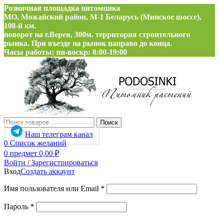
Розничная площадка питомника
МО, Можайский район, М-1 Беларусь (Минское шоссе),
108-й км.
поворот на г.Верея, 300м. территория строительного
рынка. При въезде на рынок направо до конца.
Часы работы: пн-воскр: 8:00-19:00
Поиск
Наш телеграм канал
0
Список желаний
0
предмет
0,00
₽
Войти / Зарегистрироваться
Вход
Создать аккаунт
Обязательно
Имя пользователя или Email
*
Обязательно
Пароль
*