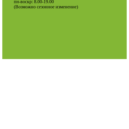
пн-воскр: 8.00-19.00
(Возможно сезонное изменение)
Оферта
Политика конфиденциальности
2022
Podosinki-center
.
Поиск
МЕНЮ
Категории
Продукция для рассады
Семена и луковичные цветы