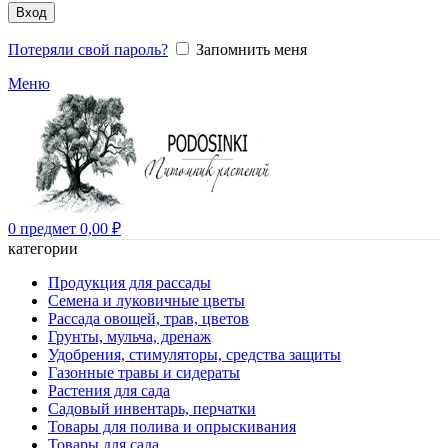
Вход
Потеряли свой пароль?
Запомнить меня
Меню
0
предмет
0,00
₽
категории
Продукция для рассады
Семена и луковичные цветы
Рассада овощей, трав, цветов
Грунты, мульча, дренаж
Удобрения, стимуляторы, средства защиты
Газонные травы и сидераты
Растения для сада
Садовый инвентарь, перчатки
Товары для полива и опрыскивания
Товары для сада