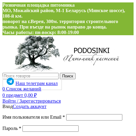
Розничная площадка питомника
МО, Можайский район, М-1 Беларусь (Минское шоссе),
108-й км.
поворот на г.Верея, 300м. территория строительного
рынка. При въезде на рынок направо до конца.
Часы работы: пн-воскр: 8:00-19:00
Поиск
Наш телеграм канал
0
Список желаний
0
предмет
0,00
₽
Войти / Зарегистрироваться
Вход
Создать аккаунт
Обязательно
Имя пользователя или Email
*
Обязательно
Пароль
*