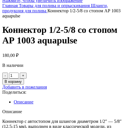
Нажмите, чтобы увеличить изображение
Главная
Товары для полива и опрыскивания
Шланги,
продукция для полива
Коннектор 1/2-5/8 со стопом АР 1003
aquapulse
Коннектор 1/2-5/8 со стопом
АР 1003 aquapulse
180,00
₽
В наличии
Количество
товара
В корзину
Коннектор
Добавить в пожелания
1/2-
Поделиться:
5/8
со
Описание
стопом
АР
Описание
1003
aquapulse
Коннектор с автостопом для шлангов диаметром 1/2″ — 5/8″
(12.5-15 мм), выполнен в виде классической модели, из