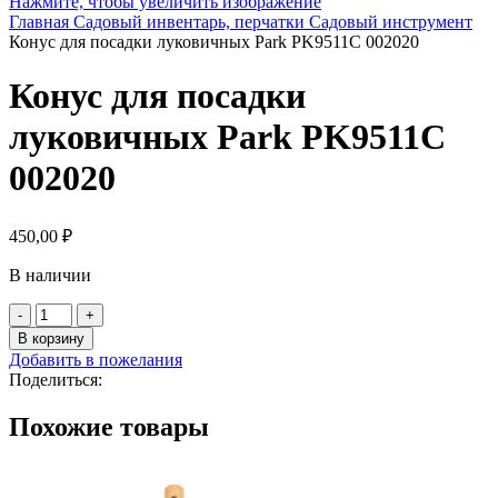
Нажмите, чтобы увеличить изображение
Главная
Садовый инвентарь, перчатки
Садовый инструмент
Конус для посадки луковичных Park PK9511C 002020
Конус для посадки
луковичных Park PK9511C
002020
450,00
₽
В наличии
Количество
товара
В корзину
Конус
Добавить в пожелания
для
Поделиться:
посадки
луковичных
Похожие товары
Park
PK9511C
002020