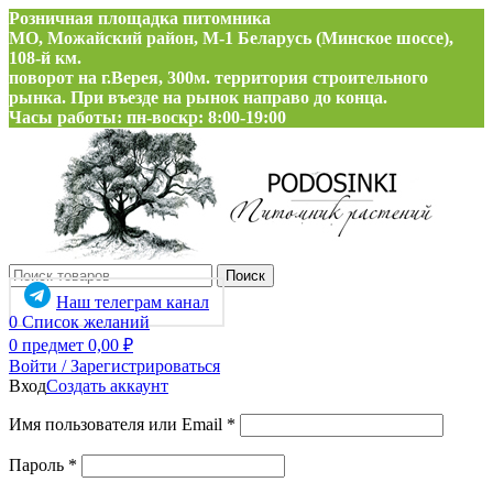
Розничная площадка питомника
МО, Можайский район, М-1 Беларусь (Минское шоссе),
108-й км.
поворот на г.Верея, 300м. территория строительного
рынка. При въезде на рынок направо до конца.
Часы работы: пн-воскр: 8:00-19:00
Поиск
Наш телеграм канал
0
Список желаний
0
предмет
0,00
₽
Войти / Зарегистрироваться
Вход
Создать аккаунт
Обязательно
Имя пользователя или Email
*
Обязательно
Пароль
*