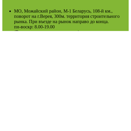
МО, Можайский район, М-1 Беларусь, 108-й км.,
поворот на г.Верея, 300м. территория строительного
рынка. При въезде на рынок направо до конца.
пн-воскр: 8.00-19.00
(Возможно сезонное изменение)
Оферта
Политика конфиденциальности
2022
Podosinki-center
.