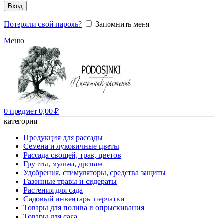
Вход
Потеряли свой пароль?
Запомнить меня
Меню
0
предмет
0,00
₽
категории
Продукция для рассады
Семена и луковичные цветы
Рассада овощей, трав, цветов
Грунты, мульча, дренаж
Удобрения, стимуляторы, средства защиты
Газонные травы и сидераты
Растения для сада
Садовый инвентарь, перчатки
Товары для полива и опрыскивания
Товары для сада