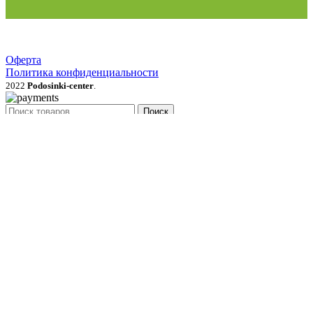
Оферта
Политика конфиденциальности
2022
Podosinki-center
.
Поиск
МЕНЮ
Категории
Продукция для рассады
Семена и луковичные цветы
Рассада овощей, трав, цветов
Грунты, мульча, дренаж
Удобрения, стимуляторы, средства защиты
Газонные травы и сидераты
Растения для сада
Садовый инвентарь, перчатки
Товары для полива и опрыскивания
Товары для сада
Садовый декор
Укрывной материал