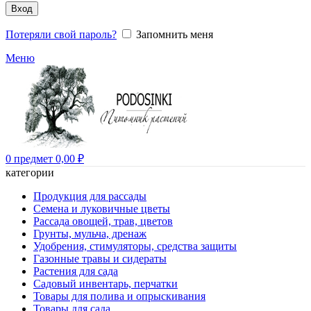
Вход
Потеряли свой пароль?
Запомнить меня
Меню
0
предмет
0,00
₽
категории
Продукция для рассады
Семена и луковичные цветы
Рассада овощей, трав, цветов
Грунты, мульча, дренаж
Удобрения, стимуляторы, средства защиты
Газонные травы и сидераты
Растения для сада
Садовый инвентарь, перчатки
Товары для полива и опрыскивания
Товары для сада