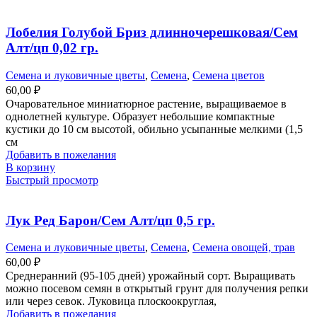
Лобелия Голубой Бриз длинночерешковая/Сем
Алт/цп 0,02 гр.
Семена и луковичные цветы
,
Семена
,
Семена цветов
60,00
₽
Очаровательное миниатюрное растение, выращиваемое в
однолетней культуре. Образует небольшие компактные
кустики до 10 см высотой, обильно усыпанные мелкими (1,5
см
Добавить в пожелания
В корзину
Быстрый просмотр
Лук Ред Барон/Сем Алт/цп 0,5 гр.
Семена и луковичные цветы
,
Семена
,
Семена овощей, трав
60,00
₽
Среднеранний (95-105 дней) урожайный сорт. Выращивать
можно посевом семян в открытый грунт для получения репки
или через севок. Луковица плоскоокруглая,
Добавить в пожелания