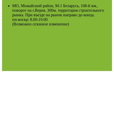
МО, Можайский район, М-1 Беларусь, 108-й км.,
поворот на г.Верея, 300м. территория строительного
рынка. При въезде на рынок направо до конца.
пн-воскр: 8.00-19.00
(Возможно сезонное изменение)
Оферта
Политика конфиденциальности
2022
Podosinki-center
.
Поиск
МЕНЮ