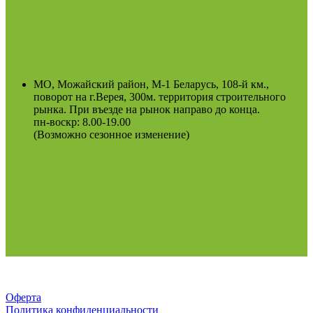
МО, Можайский район, М-1 Беларусь, 108-й км.,
поворот на г.Верея, 300м. территория строительного
рынка. При въезде на рынок направо до конца.
пн-воскр: 8.00-19.00
(Возможно сезонное изменение)
Оферта
Политика конфиденциальности