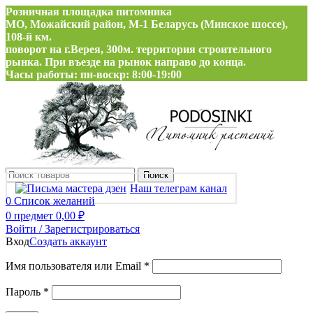
Розничная площадка питомника
МО, Можайский район, М-1 Беларусь (Минское шоссе),
108-й км.
поворот на г.Верея, 300м. территория строительного
рынка. При въезде на рынок направо до конца.
Часы работы: пн-воскр: 8:00-19:00
Поиск
Наш телеграм канал
0
Список желаний
0
предмет
0,00
₽
Войти / Зарегистрироваться
Вход
Создать аккаунт
Обязательно
Имя пользователя или Email
*
Обязательно
Пароль
*