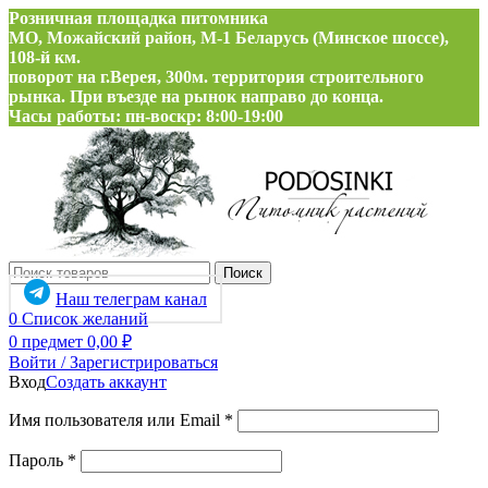
Розничная площадка питомника
МО, Можайский район, М-1 Беларусь (Минское шоссе),
108-й км.
поворот на г.Верея, 300м. территория строительного
рынка. При въезде на рынок направо до конца.
Часы работы: пн-воскр: 8:00-19:00
Поиск
Наш телеграм канал
0
Список желаний
0
предмет
0,00
₽
Войти / Зарегистрироваться
Вход
Создать аккаунт
Обязательно
Имя пользователя или Email
*
Обязательно
Пароль
*