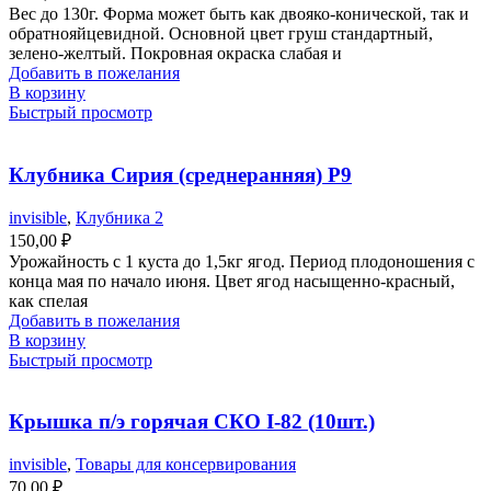
Вес до 130г. Форма может быть как двояко-конической, так и
обратнояйцевидной. Основной цвет груш стандартный,
зелено-желтый. Покровная окраска слабая и
Добавить в пожелания
В корзину
Быстрый просмотр
Клубника Сирия (среднеранняя) Р9
invisible
,
Клубника 2
150,00
₽
Урожайность с 1 куста до 1,5кг ягод. Период плодоношения с
конца мая по начало июня. Цвет ягод насыщенно-красный,
как спелая
Добавить в пожелания
В корзину
Быстрый просмотр
Крышка п/э горячая СКО I-82 (10шт.)
invisible
,
Товары для консервирования
70,00
₽