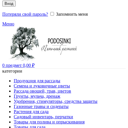
Вход
Потеряли свой пароль?
Запомнить меня
Меню
0
предмет
0,00
₽
категории
Продукция для рассады
Семена и луковичные цветы
Рассада овощей, трав, цветов
Грунты, мульча, дренаж
Удобрения, стимуляторы, средства защиты
Газонные травы и сидераты
Растения для сада
Садовый инвентарь, перчатки
Товары для полива и опрыскивания
Товары для сада