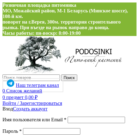
Розничная площадка питомника
МО, Можайский район, М-1 Беларусь (Минское шоссе),
108-й км.
поворот на г.Верея, 300м. территория строительного
рынка. При въезде на рынок направо до конца.
Часы работы: пн-воскр: 8:00-19:00
Поиск
Наш телеграм канал
0
Список желаний
0
предмет
0,00
₽
Войти / Зарегистрироваться
Вход
Создать аккаунт
Обязательно
Имя пользователя или Email
*
Обязательно
Пароль
*