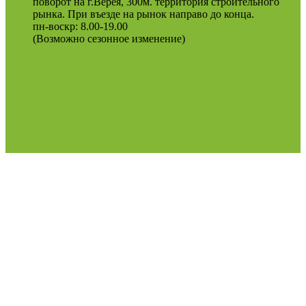
поворот на г.Верея, 300м. территория строительного
рынка. При въезде на рынок направо до конца.
пн-воскр: 8.00-19.00
(Возможно сезонное изменение)
Оферта
Политика конфиденциальности
2022
Podosinki-center
.
Поиск
МЕНЮ
Категории