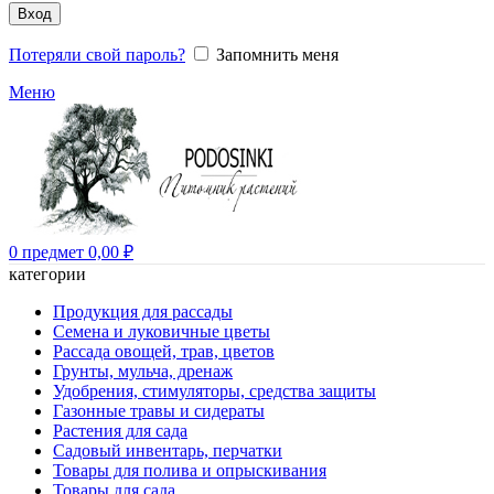
Вход
Потеряли свой пароль?
Запомнить меня
Меню
0
предмет
0,00
₽
категории
Продукция для рассады
Семена и луковичные цветы
Рассада овощей, трав, цветов
Грунты, мульча, дренаж
Удобрения, стимуляторы, средства защиты
Газонные травы и сидераты
Растения для сада
Садовый инвентарь, перчатки
Товары для полива и опрыскивания
Товары для сада