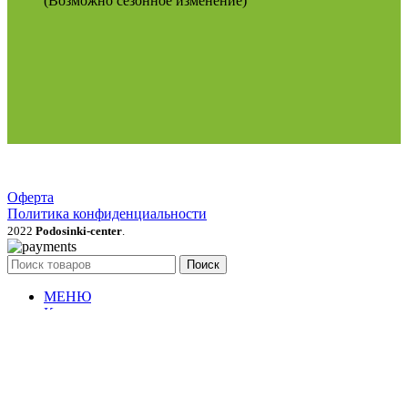
(Возможно сезонное изменение)
Оферта
Политика конфиденциальности
2022
Podosinki-center
.
Поиск
МЕНЮ
Категории
Продукция для рассады
Семена и луковичные цветы
Рассада овощей, трав, цветов
Грунты, мульча, дренаж