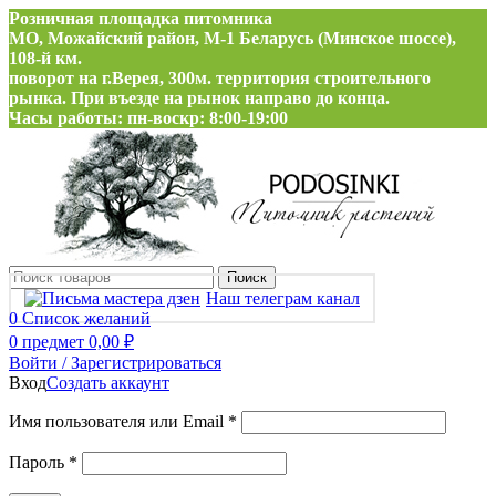
Розничная площадка питомника
МО, Можайский район, М-1 Беларусь (Минское шоссе),
108-й км.
поворот на г.Верея, 300м. территория строительного
рынка. При въезде на рынок направо до конца.
Часы работы: пн-воскр: 8:00-19:00
Поиск
Наш телеграм канал
0
Список желаний
0
предмет
0,00
₽
Войти / Зарегистрироваться
Вход
Создать аккаунт
Обязательно
Имя пользователя или Email
*
Обязательно
Пароль
*