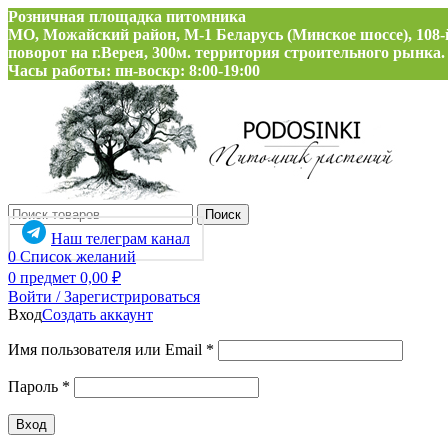
Розничная площадка питомника
МО, Можайский район, М-1 Беларусь (Минское шоссе), 108-
поворот на г.Верея, 300м. территория строительного рынка.
Часы работы: пн-воскр: 8:00-19:00
Поиск
Наш телеграм канал
0
Список желаний
0
предмет
0,00
₽
Войти / Зарегистрироваться
Вход
Создать аккаунт
Обязательно
Имя пользователя или Email
*
Обязательно
Пароль
*
Вход