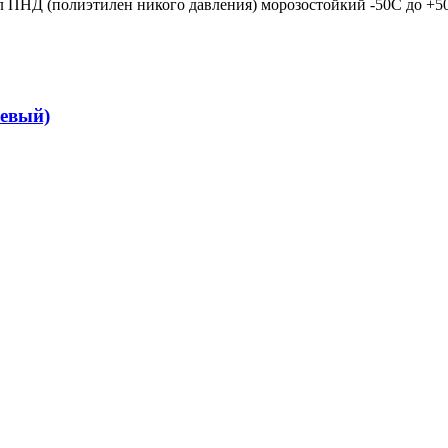
ПНД (полиэтилен никого давления) морозостойкий -50С до +50
невый)