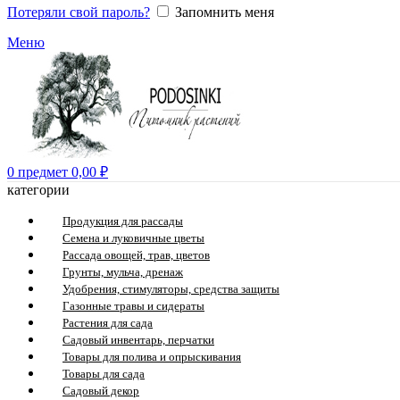
Потеряли свой пароль?
Запомнить меня
Меню
0
предмет
0,00
₽
категории
Продукция для рассады
Семена и луковичные цветы
Рассада овощей, трав, цветов
Грунты, мульча, дренаж
Удобрения, стимуляторы, средства защиты
Газонные травы и сидераты
Растения для сада
Садовый инвентарь, перчатки
Товары для полива и опрыскивания
Товары для сада
Садовый декор