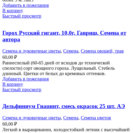
Добавить в пожелания
В корзину
Быстрый просмотр
Горох Русский гигант, 10,0г, Гавриш, Семена от
автора
Семена и луковичные цветы
,
Семена
,
Семена овощей, трав
60,00
₽
Раннеспелый (60-65 дней от всходов до технической
спелости) сорт овощного гороха. Лущильный. Стебель
длинный. Цветки от белых до кремовых оттенков.
Добавить в пожелания
В корзину
Быстрый просмотр
Дельфиниум Гиацинт, смесь окрасок 25 шт. АЭ
Семена и луковичные цветы
,
Семена
,
Семена цветов
60,00
₽
Легкий в выращивании, холодостойкий летник с высочайшей