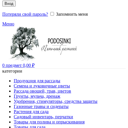
Вход
Потеряли свой пароль?
Запомнить меня
Меню
0
предмет
0,00
₽
категории
Продукция для рассады
Семена и луковичные цветы
Рассада овощей, трав, цветов
Грунты, мульча, дренаж
Удобрения, стимуляторы, средства защиты
Газонные травы и сидераты
Растения для сада
Садовый инвентарь, перчатки
Товары для полива и опрыскивания
Товары для сада