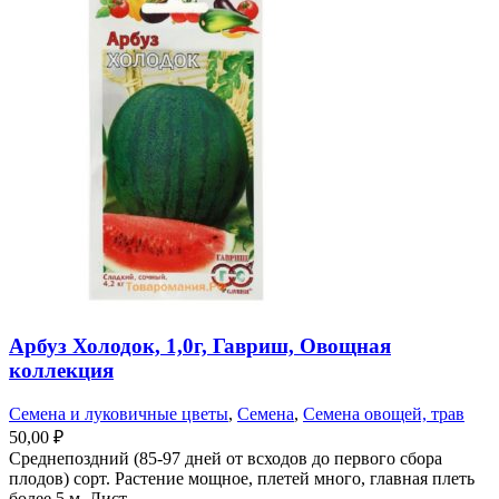
Арбуз Холодок, 1,0г, Гавриш, Овощная
коллекция
Семена и луковичные цветы
,
Семена
,
Семена овощей, трав
50,00
₽
Среднепоздний (85-97 дней от всходов до первого сбора
плодов) сорт. Растение мощное, плетей много, главная плеть
более 5 м. Лист