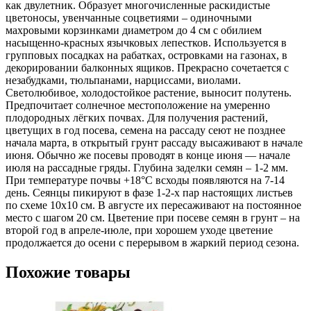
как двулетник. Образует многочисленные раскидистые
цветоносы, увенчанные соцветиями – одиночными
махровыми корзинками диаметром до 4 см с обилием
насыщенно-красных язычковых лепестков. Используется в
групповых посадках на рабатках, островками на газонах, в
декорировании балконных ящиков. Прекрасно сочетается с
незабудками, тюльпанами, нарциссами, виолами.
Светолюбивое, холодостойкое растение, выносит полутень.
Предпочитает солнечное местоположение на умеренно
плодородных лёгких почвах. Для получения растений,
цветущих в год посева, семена на рассаду сеют не позднее
начала марта, в открытый грунт рассаду высаживают в начале
июня. Обычно же посевы проводят в конце июня — начале
июля на рассадные гряды. Глубина заделки семян – 1-2 мм.
При температуре почвы +18°C всходы появляются на 7-14
день. Сеянцы пикируют в фазе 1-2-х пар настоящих листьев
по схеме 10х10 см. В августе их пересаживают на постоянное
место с шагом 20 см. Цветение при посеве семян в грунт – на
второй год в апреле-июле, при хорошем уходе цветение
продолжается до осени с перерывом в жаркий период сезона.
Похожие товары