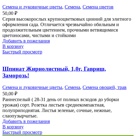
Семена и луковичные цветы
,
Семена
,
Семена цветов
50,00
₽
Серия высокорослых крупноцветковых цинний для элитного
оформления сада. Отличается чрезвычайно обильным и
продолжительным цветением, прочными ветвящимися
цветоносами, чистыми и стойкими
Добавить в пожелания
В корзину
Быстрый просмотр
Шпинат Жирнолистный, 1,0г, Гавриш,
Заморозь!
Семена и луковичные цветы
,
Семена
,
Семена овощей, трав
50,00
₽
Раннеспелый ( 28-31 день от полных всходов до уборки
урожая) сорт. Розетка листьев среднекомпактная,
полуприподнятая. Листья зеленые, сочные, нежные,
слаопузырчатые.
Добавить в пожелания
В корзину
Быстрый просмотр