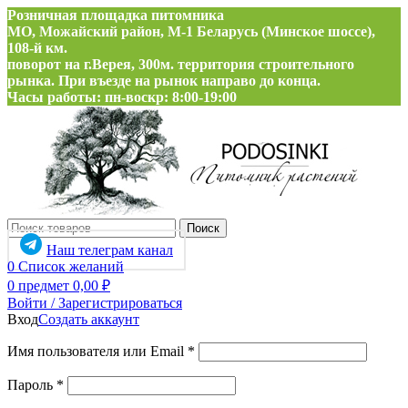
Розничная площадка питомника
МО, Можайский район, М-1 Беларусь (Минское шоссе),
108-й км.
поворот на г.Верея, 300м. территория строительного
рынка. При въезде на рынок направо до конца.
Часы работы: пн-воскр: 8:00-19:00
Поиск
Наш телеграм канал
0
Список желаний
0
предмет
0,00
₽
Войти / Зарегистрироваться
Вход
Создать аккаунт
Обязательно
Имя пользователя или Email
*
Обязательно
Пароль
*