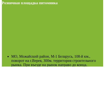
Розничная площадка питомника
МО, Можайский район, М-1 Беларусь, 108-й км.,
поворот на г.Верея, 300м. территория строительного
рынка. При въезде на рынок направо до конца.
пн-воскр: 8.00-19.00
(Возможно сезонное изменение)