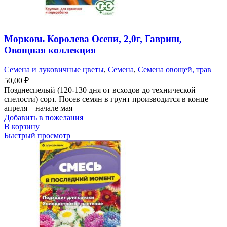
Морковь Королева Осени, 2,0г, Гавриш,
Овощная коллекция
Семена и луковичные цветы
,
Семена
,
Семена овощей, трав
50,00
₽
Позднеспелый (120-130 дня от всходов до технической
спелости) сорт. Посев семян в грунт производится в конце
апреля – начале мая
Добавить в пожелания
В корзину
Быстрый просмотр