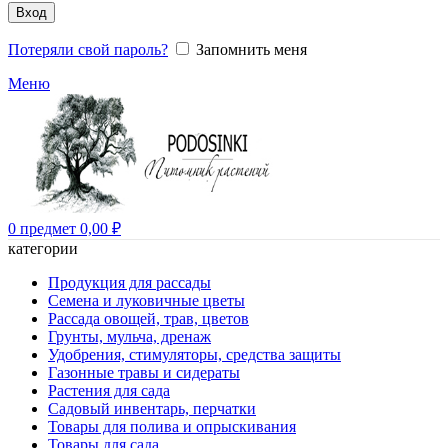
Вход
Потеряли свой пароль?
Запомнить меня
Меню
0
предмет
0,00
₽
категории
Продукция для рассады
Семена и луковичные цветы
Рассада овощей, трав, цветов
Грунты, мульча, дренаж
Удобрения, стимуляторы, средства защиты
Газонные травы и сидераты
Растения для сада
Садовый инвентарь, перчатки
Товары для полива и опрыскивания
Товары для сада