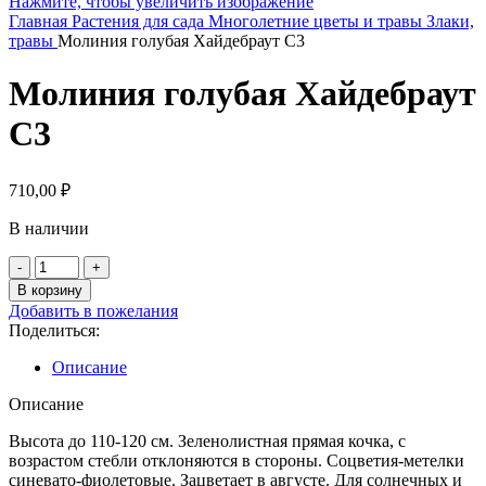
Нажмите, чтобы увеличить изображение
Главная
Растения для сада
Многолетние цветы и травы
Злаки,
травы
Молиния голубая Хайдебраут С3
Молиния голубая Хайдебраут
С3
710,00
₽
В наличии
Количество
товара
В корзину
Молиния
Добавить в пожелания
голубая
Поделиться:
Хайдебраут
С3
Описание
Описание
Высота до 110-120 см. Зеленолистная прямая кочка, с
возрастом стебли отклоняются в стороны. Соцветия-метелки
синевато-фиолетовые. Зацветает в августе. Для солнечных и