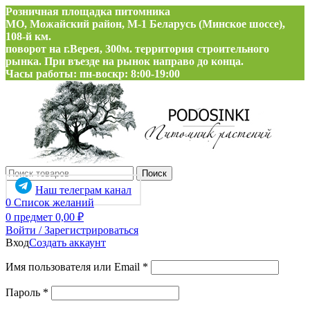
Розничная площадка питомника
МО, Можайский район, М-1 Беларусь (Минское шоссе),
108-й км.
поворот на г.Верея, 300м. территория строительного
рынка. При въезде на рынок направо до конца.
Часы работы: пн-воскр: 8:00-19:00
Поиск
Наш телеграм канал
0
Список желаний
0
предмет
0,00
₽
Войти / Зарегистрироваться
Вход
Создать аккаунт
Обязательно
Имя пользователя или Email
*
Обязательно
Пароль
*