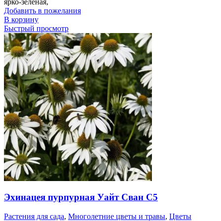
ярко-зеленая,
Добавить в пожелания
В корзину
Быстрый просмотр
Эхинацея пурпурная Уайт Сван С5
Растения для сада
,
Многолетние цветы и травы
,
Цветы