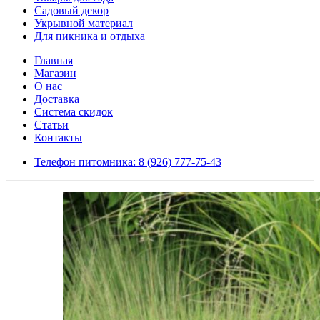
Садовый декор
Укрывной материал
Для пикника и отдыха
Главная
Магазин
О нас
Доставка
Система скидок
Статьи
Контакты
Телефон питомника: 8 (926) 777-75-43