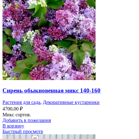
Сирень обыкновенная микс 140-160
Растения для сада
,
Декоративные кустарники
4700,00
₽
Микс сортов.
Добавить в пожелания
В корзину
Быстрый просмотр