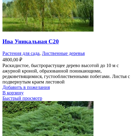
Ива Уникальная С20
Растения для сада
,
Лиственные деревья
4800,00
₽
Раскидистое, быстрорастущее дерево высотой до 10 м с
ажурной кроной, образованной поникающими,
редковетвящимися, густооблиственными побегами. Листья с
подвернутым краем листовой
Добавить в пожелания
В корзину
Быстрый просмотр